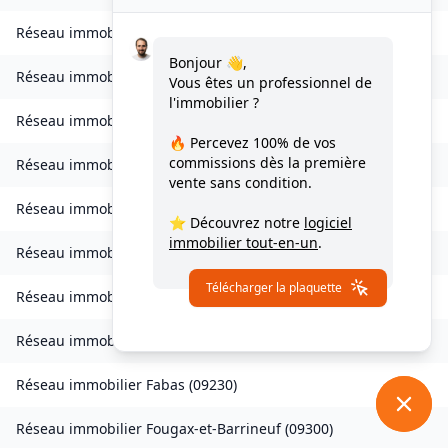
Réseau immobilier
Celles
(
09000
)
Bonjour 👋,
Réseau immobilier
Château-Verdun
(
09310
)
Vous êtes un professionnel de
l'immobilier ?
Réseau immobilier
Clermont
(
09420
)
🔥 Percevez
100% de vos
commissions
dès la première
Réseau immobilier
Coussa
(
09120
)
vente sans condition.
Réseau immobilier
Daumazan-sur-Arize
(
09350
)
⭐ Découvrez notre
logiciel
immobilier tout-en-un
.
Réseau immobilier
Esplas
(
09700
)
Télécharger la plaquette
Réseau immobilier
Esplas-de-Sérou
(
09420
)
Réseau immobilier
Eycheil
(
09200
)
Réseau immobilier
Fabas
(
09230
)
Réseau immobilier
Fougax-et-Barrineuf
(
09300
)