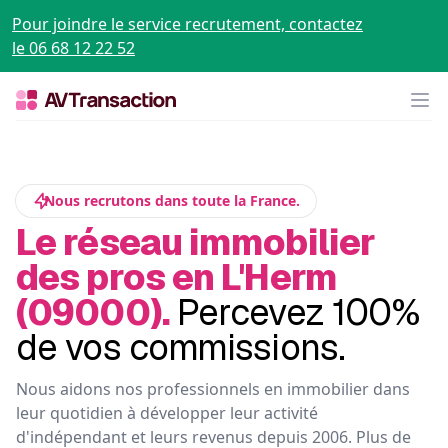
Pour joindre le service recrutement, contactez
le 06 68 12 22 52
Op
Nous recrutons dans toute la France.
Le réseau immobilier
des pros en L'Herm
(09000).
Percevez 100%
de vos commissions.
Nous aidons nos professionnels en immobilier dans
leur quotidien à développer leur activité
d'indépendant et leurs revenus depuis 2006. Plus de