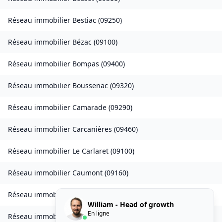
Réseau immobilier
Bestiac
(
09250
)
Réseau immobilier
Bézac
(
09100
)
Réseau immobilier
Bompas
(
09400
)
Réseau immobilier
Boussenac
(
09320
)
Réseau immobilier
Camarade
(
09290
)
Réseau immobilier
Carcanières
(
09460
)
Réseau immobilier
Le Carlaret
(
09100
)
Réseau immobilier
Caumont
(
09160
)
Réseau immobilier
Caychax
(
09250
)
William - Head of growth
En ligne
Réseau immobilier
Cazenave-Serres-et-Allens
(
09400
)