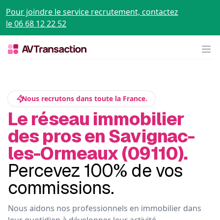
Pour joindre le service recrutement, contactez
le 06 68 12 22 52
Op
Nous recrutons dans toute la France.
Le réseau immobilier
des pros en Savignac-
les-Ormeaux (09110).
Percevez 100% de vos
commissions.
Nous aidons nos professionnels en immobilier dans