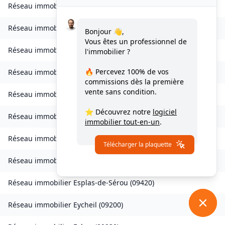
Réseau immobilier
Caychax
(
09250
)
Réseau immobilier
Cazenave-Serres-et-Allens
(
09400
)
Bonjour 👋,
Vous êtes un professionnel de
Réseau immobilier
Celles
(
09000
)
l'immobilier ?
🔥 Percevez
100% de vos
Réseau immobilier
Château-Verdun
(
09310
)
commissions
dès la première
vente sans condition.
Réseau immobilier
Clermont
(
09420
)
⭐ Découvrez notre
logiciel
Réseau immobilier
Coussa
(
09120
)
immobilier tout-en-un
.
Réseau immobilier
Daumazan-sur-Arize
(
09350
)
Télécharger la plaquette
Réseau immobilier
Esplas
(
09700
)
Réseau immobilier
Esplas-de-Sérou
(
09420
)
Réseau immobilier
Eycheil
(
09200
)