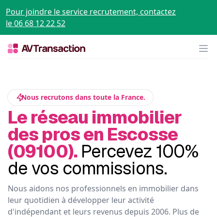
Pour joindre le service recrutement, contactez
le 06 68 12 22 52
Op
Nous recrutons dans toute la France.
Le réseau immobilier
des pros en Escosse
(09100).
Percevez 100%
de vos commissions.
Nous aidons nos professionnels en immobilier dans
leur quotidien à développer leur activité
d'indépendant et leurs revenus depuis 2006. Plus de