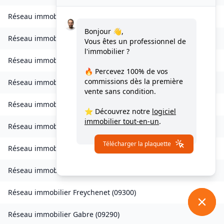
Réseau immobilier
Esplas-de-Sérou
(
09420
)
Bonjour 👋,
Réseau immobilier
Eycheil
(
09200
)
Vous êtes un professionnel de
l'immobilier ?
Réseau immobilier
Fabas
(
09230
)
🔥 Percevez
100% de vos
commissions
dès la première
Réseau immobilier
Ferrières-sur-Ariège
(
09000
)
vente sans condition.
Réseau immobilier
Foix
(
09000
)
⭐ Découvrez notre
logiciel
immobilier tout-en-un
.
Réseau immobilier
Fornex
(
09350
)
Télécharger la plaquette
Réseau immobilier
Le Fossat
(
09130
)
Réseau immobilier
Fougax-et-Barrineuf
(
09300
)
Réseau immobilier
Freychenet
(
09300
)
Réseau immobilier
Gabre
(
09290
)