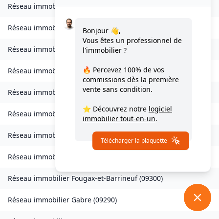
Réseau immobilier
Château-Verdun
(
09310
)
Réseau immobilier
Clermont
(
09420
)
Bonjour 👋,
Vous êtes un professionnel de
Réseau immobilier
Coussa
(
09120
)
l'immobilier ?
🔥 Percevez
100% de vos
Réseau immobilier
Daumazan-sur-Arize
(
09350
)
commissions
dès la première
vente sans condition.
Réseau immobilier
Esplas
(
09700
)
⭐ Découvrez notre
logiciel
Réseau immobilier
Esplas-de-Sérou
(
09420
)
immobilier tout-en-un
.
Réseau immobilier
Eycheil
(
09200
)
Télécharger la plaquette
Réseau immobilier
Fabas
(
09230
)
Réseau immobilier
Fougax-et-Barrineuf
(
09300
)
Réseau immobilier
Gabre
(
09290
)