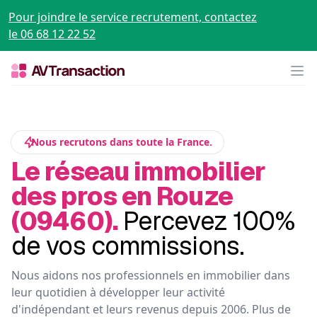
Pour joindre le service recrutement, contactez
le 06 68 12 22 52
Op
Nous recrutons dans toute la France.
Le réseau immobilier
des pros en Rouze
(09460).
Percevez 100%
de vos commissions.
Nous aidons nos professionnels en immobilier dans
leur quotidien à développer leur activité
d'indépendant et leurs revenus depuis 2006. Plus de