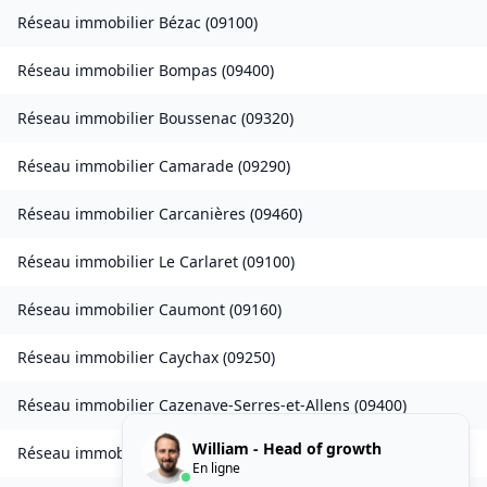
Réseau immobilier
Bézac
(
09100
)
Réseau immobilier
Bompas
(
09400
)
Réseau immobilier
Boussenac
(
09320
)
Réseau immobilier
Camarade
(
09290
)
Réseau immobilier
Carcanières
(
09460
)
Réseau immobilier
Le Carlaret
(
09100
)
Réseau immobilier
Caumont
(
09160
)
Réseau immobilier
Caychax
(
09250
)
Réseau immobilier
Cazenave-Serres-et-Allens
(
09400
)
William - Head of growth
Réseau immobilier
Celles
(
09000
)
En ligne