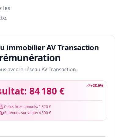
z les
te.
au immobilier AV Transaction
 rémunération
nus avec le réseau AV Transaction.
+
28.6
%
sultat:
84 180 €
Coûts fixes annuels:
1 320 €
Retenues sur vente:
4 500 €