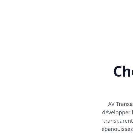
Cho
AV Transa
développer l
transparent
épanouissez-