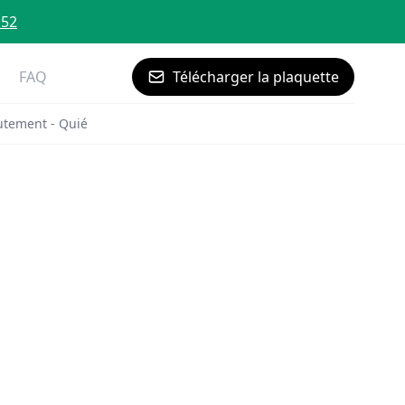
 52
FAQ
Télécharger la plaquette
utement - Quié