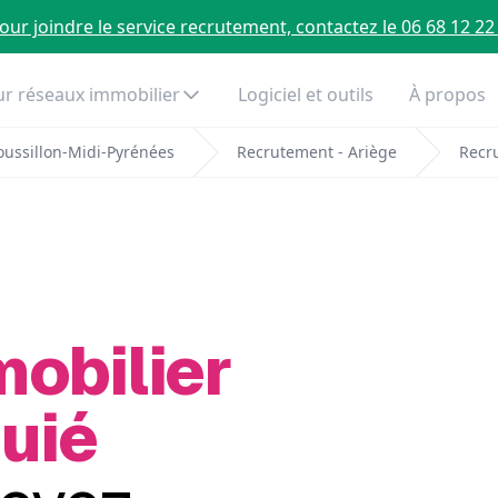
our joindre le service recrutement, contactez le 06 68 12 22
r réseaux immobilier
Logiciel et outils
À propos
ussillon-Midi-Pyrénées
Recrutement - Ariège
Recr
mobilier
uié