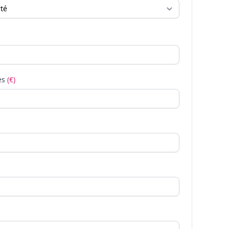
es
(€)