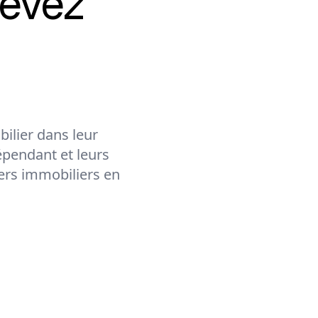
evez
ilier dans leur
épendant et leurs
lers immobiliers en