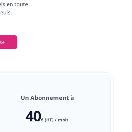
els en toute
euls.
se
Un Abonnement à
40
€ (HT) / mois