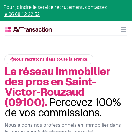
Pour joindre le service recrutement, contactez
le 06 68 12 22 52
Op
Nous recrutons dans toute la France.
Le réseau immobilier
des pros en Saint-
Victor-Rouzaud
(09100).
Percevez 100%
de vos commissions.
Nous aidons nos professionnels en immobilier dans