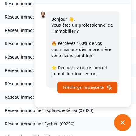
Réseau immobilier
Caychax
(
09250
)
Réseau immobilier
Cazenave-Serres-et-Allens
(
09400
)
Bonjour 👋,
Vous êtes un professionnel de
Réseau immobilier
Celles
(
09000
)
l'immobilier ?
🔥 Percevez
100% de vos
Réseau immobilier
Château-Verdun
(
09310
)
commissions
dès la première
vente sans condition.
Réseau immobilier
Clermont
(
09420
)
⭐ Découvrez notre
logiciel
Réseau immobilier
Coussa
(
09120
)
immobilier tout-en-un
.
Réseau immobilier
Daumazan-sur-Arize
(
09350
)
Télécharger la plaquette
Réseau immobilier
Esplas
(
09700
)
Réseau immobilier
Esplas-de-Sérou
(
09420
)
Réseau immobilier
Eycheil
(
09200
)