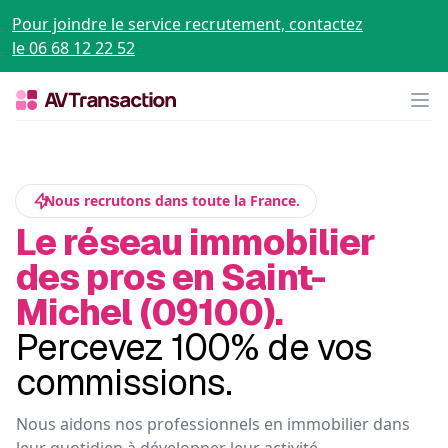
Pour joindre le service recrutement, contactez
le 06 68 12 22 52
Op
Nous recrutons dans toute la France.
Le réseau immobilier
des pros en Saint-
Michel (09100).
Percevez 100% de vos
commissions.
Nous aidons nos professionnels en immobilier dans