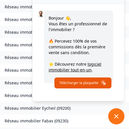
Réseau immobilier
Cazenave-Serres-et-Allens
(
09400
)
Bonjour 👋,
Réseau immobilier
Celles
(
09000
)
Vous êtes un professionnel de
l'immobilier ?
Réseau immobilier
Château-Verdun
(
09310
)
🔥 Percevez
100% de vos
Réseau immobilier
Clermont
(
09420
)
commissions
dès la première
vente sans condition.
Réseau immobilier
Coussa
(
09120
)
⭐ Découvrez notre
logiciel
immobilier tout-en-un
.
Réseau immobilier
Daumazan-sur-Arize
(
09350
)
Réseau immobilier
Esplas
(
09700
)
Télécharger la plaquette
Réseau immobilier
Esplas-de-Sérou
(
09420
)
Réseau immobilier
Eycheil
(
09200
)
Réseau immobilier
Fabas
(
09230
)