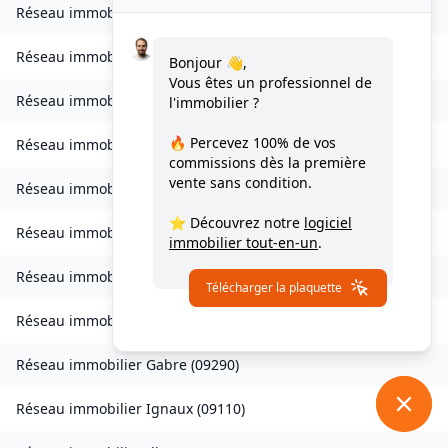
Réseau immobilier
Clermont
(
09420
)
Réseau immobilier
Coussa
(
09120
)
Bonjour 👋,
Vous êtes un professionnel de
Réseau immobilier
Daumazan-sur-Arize
(
09350
)
l'immobilier ?
🔥 Percevez
100% de vos
Réseau immobilier
Esplas
(
09700
)
commissions
dès la première
vente sans condition.
Réseau immobilier
Esplas-de-Sérou
(
09420
)
⭐ Découvrez notre
logiciel
Réseau immobilier
Eycheil
(
09200
)
immobilier tout-en-un
.
Réseau immobilier
Fabas
(
09230
)
Télécharger la plaquette
Réseau immobilier
Fougax-et-Barrineuf
(
09300
)
Réseau immobilier
Gabre
(
09290
)
Réseau immobilier
Ignaux
(
09110
)