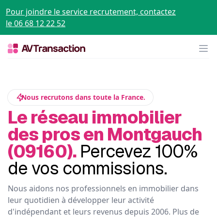
Pour joindre le service recrutement, contactez
le 06 68 12 22 52
Op
Nous recrutons dans toute la France.
Le réseau immobilier
des pros en Montgauch
(09160).
Percevez 100%
de vos commissions.
Nous aidons nos professionnels en immobilier dans
leur quotidien à développer leur activité
d'indépendant et leurs revenus depuis 2006. Plus de