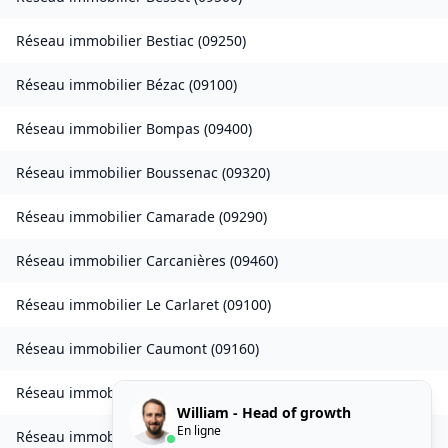
Réseau immobilier
Bestiac
(
09250
)
Réseau immobilier
Bézac
(
09100
)
Réseau immobilier
Bompas
(
09400
)
Réseau immobilier
Boussenac
(
09320
)
Réseau immobilier
Camarade
(
09290
)
Réseau immobilier
Carcanières
(
09460
)
Réseau immobilier
Le Carlaret
(
09100
)
Réseau immobilier
Caumont
(
09160
)
Réseau immobilier
Caychax
(
09250
)
William - Head of growth
En ligne
Réseau immobilier
Cazenave-Serres-et-Allens
(
09400
)