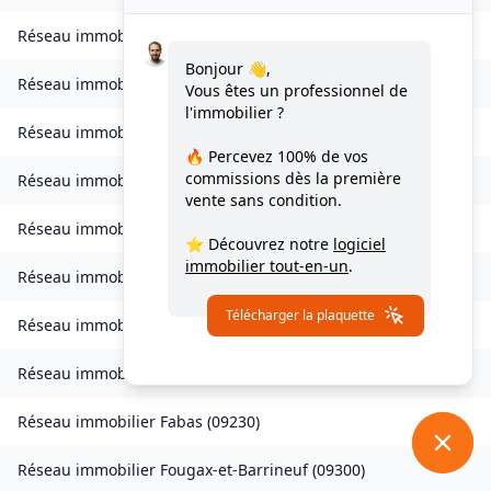
Réseau immobilier
Celles
(
09000
)
Bonjour 👋,
Réseau immobilier
Château-Verdun
(
09310
)
Vous êtes un professionnel de
l'immobilier ?
Réseau immobilier
Clermont
(
09420
)
🔥 Percevez
100% de vos
commissions
dès la première
Réseau immobilier
Coussa
(
09120
)
vente sans condition.
Réseau immobilier
Daumazan-sur-Arize
(
09350
)
⭐ Découvrez notre
logiciel
immobilier tout-en-un
.
Réseau immobilier
Esplas
(
09700
)
Télécharger la plaquette
Réseau immobilier
Esplas-de-Sérou
(
09420
)
Réseau immobilier
Eycheil
(
09200
)
Réseau immobilier
Fabas
(
09230
)
Réseau immobilier
Fougax-et-Barrineuf
(
09300
)