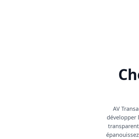
Cho
AV Transa
développer l
transparent
épanouissez-