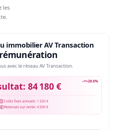
z les
te.
au immobilier AV Transaction
 rémunération
nus avec le réseau AV Transaction.
+
28.6
%
sultat:
84 180 €
Coûts fixes annuels:
1 320 €
Retenues sur vente:
4 500 €