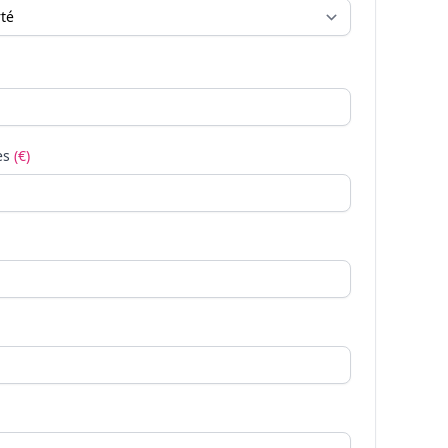
es
(€)