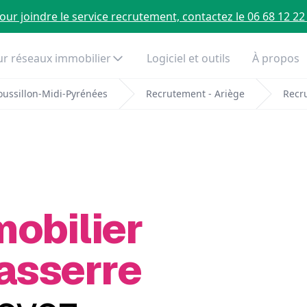
our joindre le service recrutement, contactez le 06 68 12 22
r réseaux immobilier
Logiciel et outils
À propos
ussillon-Midi-Pyrénées
Recrutement - Ariège
Recr
mobilier
asserre