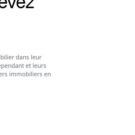
evez
ilier dans leur
épendant et leurs
lers immobiliers en