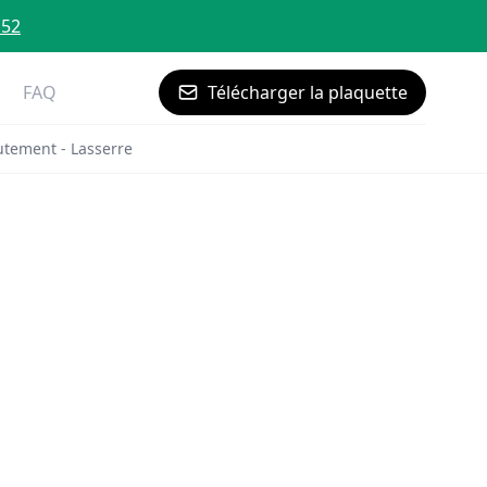
 52
FAQ
Télécharger la plaquette
utement - Lasserre