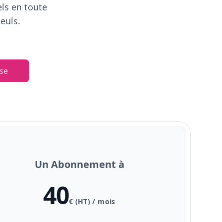
els en toute
euls.
se
Un Abonnement à
40
€ (HT) / mois