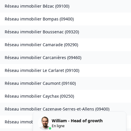
Réseau immobilier
Bézac
(
09100
)
Réseau immobilier
Bompas
(
09400
)
Réseau immobilier
Boussenac
(
09320
)
Réseau immobilier
Camarade
(
09290
)
Réseau immobilier
Carcanières
(
09460
)
Réseau immobilier
Le Carlaret
(
09100
)
Réseau immobilier
Caumont
(
09160
)
Réseau immobilier
Caychax
(
09250
)
Réseau immobilier
Cazenave-Serres-et-Allens
(
09400
)
William - Head of growth
Réseau immobilier
Celles
(
09000
)
En ligne