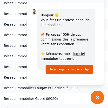
Réseau immobilier
Château-Verdun
(
09310
)
Réseau immobilier
Clermont
(
09420
)
Bonjour 👋,
Vous êtes un professionnel de
Réseau immobilier
Coussa
(
09120
)
l'immobilier ?
🔥 Percevez
100% de vos
Réseau immobilier
Daumazan-sur-Arize
(
09350
)
commissions
dès la première
vente sans condition.
Réseau immobilier
Esplas
(
09700
)
⭐ Découvrez notre
logiciel
Réseau immobilier
Esplas-de-Sérou
(
09420
)
immobilier tout-en-un
.
Réseau immobilier
Eycheil
(
09200
)
Télécharger la plaquette
Réseau immobilier
Fabas
(
09230
)
Réseau immobilier
Fougax-et-Barrineuf
(
09300
)
Réseau immobilier
Gabre
(
09290
)