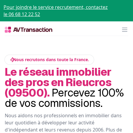
Pour joindre le service recrutement, contactez
le 06 68 12 22 52
Op
Nous recrutons dans toute la France.
Le réseau immobilier
des pros en Rieucros
(09500).
Percevez 100%
de vos commissions.
Nous aidons nos professionnels en immobilier dans
leur quotidien à développer leur activité
d'indépendant et leurs revenus depuis 2006. Plus de