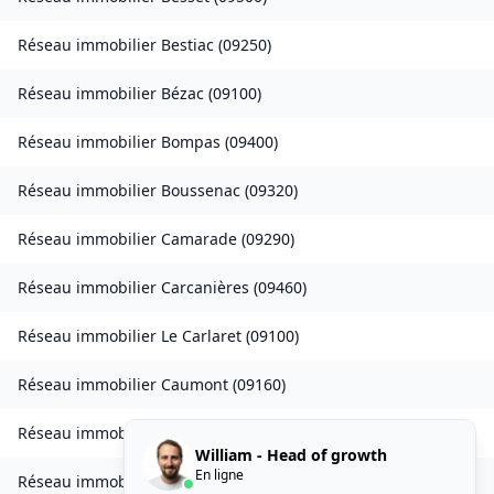
Réseau immobilier
Bestiac
(
09250
)
Réseau immobilier
Bézac
(
09100
)
Réseau immobilier
Bompas
(
09400
)
Réseau immobilier
Boussenac
(
09320
)
Réseau immobilier
Camarade
(
09290
)
Réseau immobilier
Carcanières
(
09460
)
Réseau immobilier
Le Carlaret
(
09100
)
Réseau immobilier
Caumont
(
09160
)
Réseau immobilier
Caychax
(
09250
)
William - Head of growth
En ligne
Réseau immobilier
Cazenave-Serres-et-Allens
(
09400
)