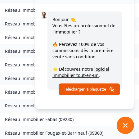
Réseau immobilier
Celles
(
09000
)
Bonjour 👋,
Réseau immobilier
Château-Verdun
(
09310
)
Vous êtes un professionnel de
l'immobilier ?
Réseau immobilier
Clermont
(
09420
)
🔥 Percevez
100% de vos
commissions
dès la première
Réseau immobilier
Coussa
(
09120
)
vente sans condition.
Réseau immobilier
Daumazan-sur-Arize
(
09350
)
⭐ Découvrez notre
logiciel
immobilier tout-en-un
.
Réseau immobilier
Esplas
(
09700
)
Télécharger la plaquette
Réseau immobilier
Esplas-de-Sérou
(
09420
)
Réseau immobilier
Eycheil
(
09200
)
Réseau immobilier
Fabas
(
09230
)
Réseau immobilier
Fougax-et-Barrineuf
(
09300
)