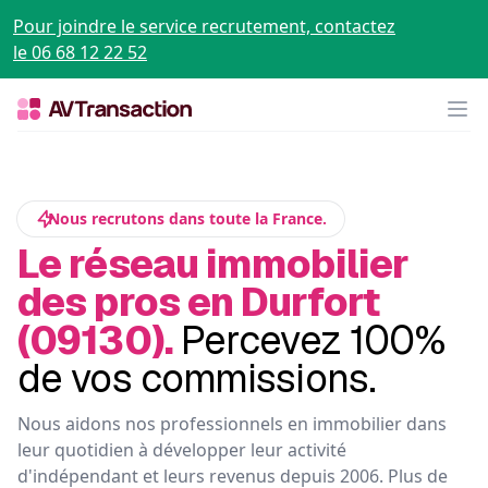
Pour joindre le service recrutement, contactez
le 06 68 12 22 52
Op
Nous recrutons dans toute la France.
Le réseau immobilier
des pros en Durfort
(09130).
Percevez 100%
de vos commissions.
Nous aidons nos professionnels en immobilier dans
leur quotidien à développer leur activité
d'indépendant et leurs revenus depuis 2006. Plus de