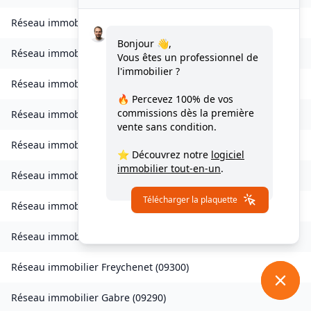
Réseau immobilier
Esplas-de-Sérou
(
09420
)
Bonjour 👋,
Réseau immobilier
Eycheil
(
09200
)
Vous êtes un professionnel de
l'immobilier ?
Réseau immobilier
Fabas
(
09230
)
🔥 Percevez
100% de vos
commissions
dès la première
Réseau immobilier
Ferrières-sur-Ariège
(
09000
)
vente sans condition.
Réseau immobilier
Foix
(
09000
)
⭐ Découvrez notre
logiciel
immobilier tout-en-un
.
Réseau immobilier
Fornex
(
09350
)
Télécharger la plaquette
Réseau immobilier
Le Fossat
(
09130
)
Réseau immobilier
Fougax-et-Barrineuf
(
09300
)
Réseau immobilier
Freychenet
(
09300
)
Réseau immobilier
Gabre
(
09290
)