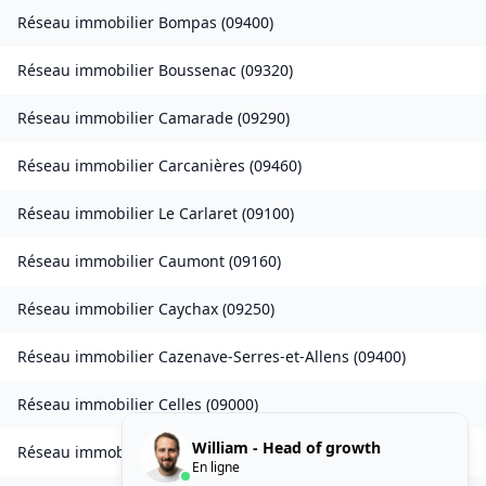
Réseau immobilier
Bompas
(
09400
)
Réseau immobilier
Boussenac
(
09320
)
Réseau immobilier
Camarade
(
09290
)
Réseau immobilier
Carcanières
(
09460
)
Réseau immobilier
Le Carlaret
(
09100
)
Réseau immobilier
Caumont
(
09160
)
Réseau immobilier
Caychax
(
09250
)
Réseau immobilier
Cazenave-Serres-et-Allens
(
09400
)
Réseau immobilier
Celles
(
09000
)
William - Head of growth
Réseau immobilier
Château-Verdun
(
09310
)
En ligne