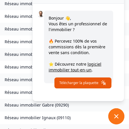
Réseau immobilier
Clermont
(
09420
)
Réseau immobilier
Coussa
(
09120
)
Bonjour 👋,
Vous êtes un professionnel de
Réseau immobilier
Daumazan-sur-Arize
(
09350
)
l'immobilier ?
🔥 Percevez
100% de vos
Réseau immobilier
Esplas
(
09700
)
commissions
dès la première
vente sans condition.
Réseau immobilier
Esplas-de-Sérou
(
09420
)
⭐ Découvrez notre
logiciel
Réseau immobilier
Eycheil
(
09200
)
immobilier tout-en-un
.
Réseau immobilier
Fabas
(
09230
)
Télécharger la plaquette
Réseau immobilier
Fougax-et-Barrineuf
(
09300
)
Réseau immobilier
Gabre
(
09290
)
Réseau immobilier
Ignaux
(
09110
)