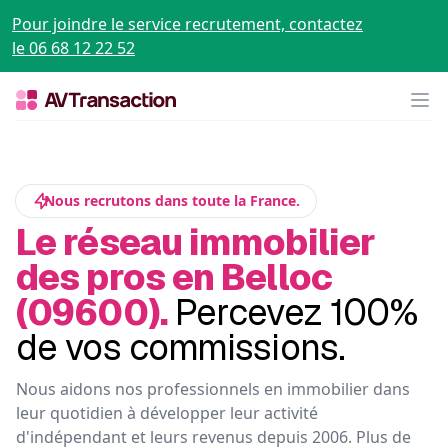
Pour joindre le service recrutement, contactez
le 06 68 12 22 52
Op
Nous recrutons dans toute la France.
Le réseau immobilier
des pros en Belloc
(09600).
Percevez 100%
de vos commissions.
Nous aidons nos professionnels en immobilier dans
leur quotidien à développer leur activité
d'indépendant et leurs revenus depuis 2006. Plus de