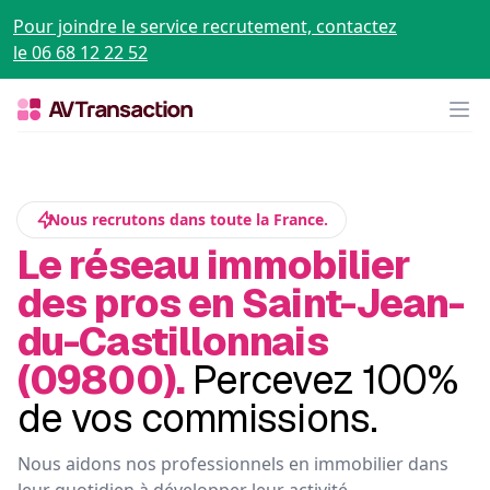
Pour joindre le service recrutement, contactez
le 06 68 12 22 52
Op
Nous recrutons dans toute la France.
Le réseau immobilier
des pros en Saint-Jean-
du-Castillonnais
(09800).
Percevez 100%
de vos commissions.
Nous aidons nos professionnels en immobilier dans