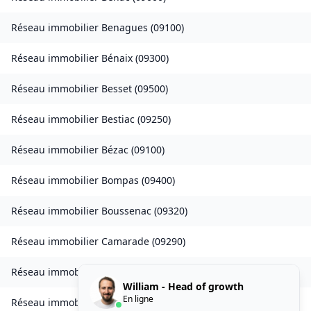
Réseau immobilier
Benagues
(
09100
)
Réseau immobilier
Bénaix
(
09300
)
Réseau immobilier
Besset
(
09500
)
Réseau immobilier
Bestiac
(
09250
)
Réseau immobilier
Bézac
(
09100
)
Réseau immobilier
Bompas
(
09400
)
Réseau immobilier
Boussenac
(
09320
)
Réseau immobilier
Camarade
(
09290
)
Réseau immobilier
Carcanières
(
09460
)
William - Head of growth
En ligne
Réseau immobilier
Le Carlaret
(
09100
)