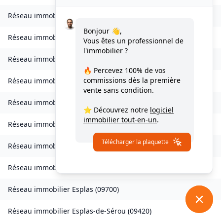
Réseau immobilier
Caumont
(
09160
)
Bonjour 👋,
Réseau immobilier
Caychax
(
09250
)
Vous êtes un professionnel de
l'immobilier ?
Réseau immobilier
Cazenave-Serres-et-Allens
(
09400
)
🔥 Percevez
100% de vos
commissions
dès la première
Réseau immobilier
Celles
(
09000
)
vente sans condition.
Réseau immobilier
Château-Verdun
(
09310
)
⭐ Découvrez notre
logiciel
immobilier tout-en-un
.
Réseau immobilier
Clermont
(
09420
)
Télécharger la plaquette
Réseau immobilier
Coussa
(
09120
)
Réseau immobilier
Daumazan-sur-Arize
(
09350
)
Réseau immobilier
Esplas
(
09700
)
Réseau immobilier
Esplas-de-Sérou
(
09420
)