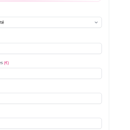
es
(€)