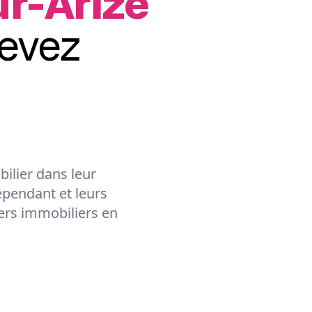
r-Arize
evez
ilier dans leur
épendant et leurs
lers immobiliers en