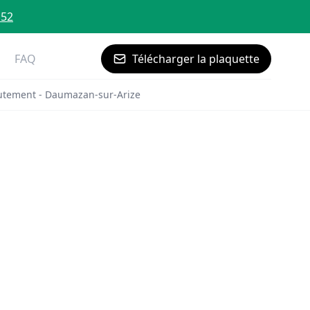
 52
FAQ
Télécharger la plaquette
utement - Daumazan-sur-Arize