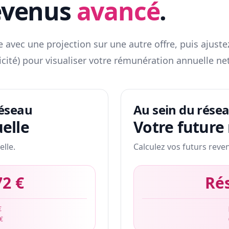
evenus
avancé
.
 avec une projection sur une autre offre, puis ajuste
icité) pour visualiser votre rémunération annuelle net
réseau
Au sein du rése
elle
Votre future
elle.
Calculez vos futurs reve
72 €
Ré
€
 €