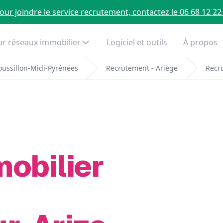
our joindre le service recrutement, contactez le 06 68 12 22
r réseaux immobilier
Logiciel et outils
À propos
ussillon-Midi-Pyrénées
Recrutement - Ariège
Recr
mobilier