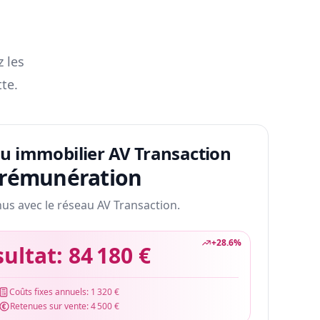
z les
te.
au immobilier AV Transaction
 rémunération
nus avec le réseau AV Transaction.
+
28.6
%
sultat:
84 180 €
Coûts fixes annuels:
1 320 €
Retenues sur vente:
4 500 €