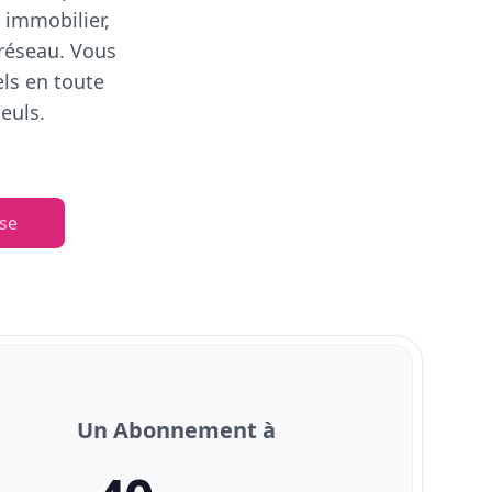
 immobilier,
 réseau. Vous
els en toute
euls.
se
Un Abonnement à