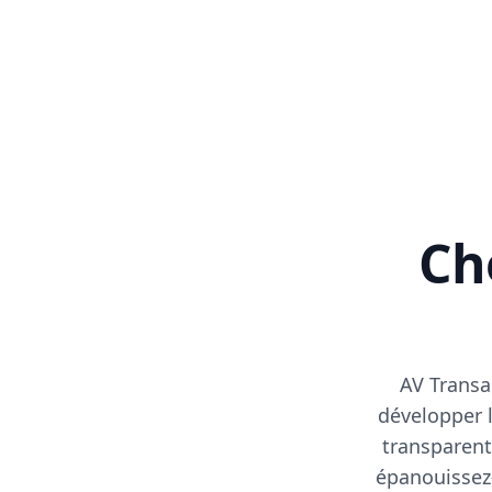
Cho
AV Transa
développer l
transparent
épanouissez-