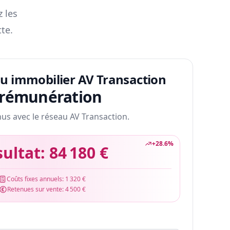
z les
te.
au immobilier AV Transaction
 rémunération
nus avec le réseau AV Transaction.
+
28.6
%
sultat:
84 180 €
Coûts fixes annuels:
1 320 €
Retenues sur vente:
4 500 €