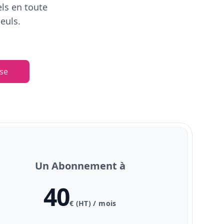
els en toute
euls.
se
Un Abonnement à
40
€ (HT) / mois