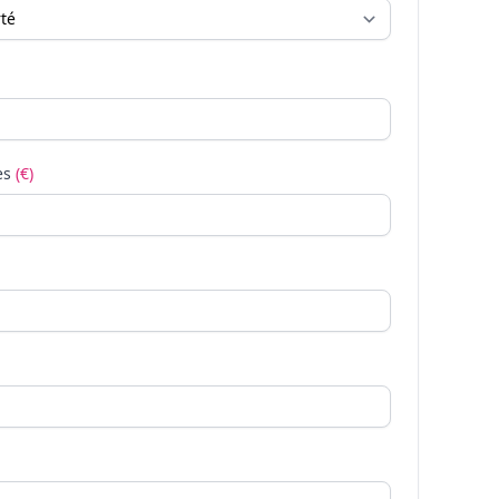
es
(€)