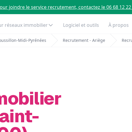
our joindre le service recrutement, contactez le 06 68 12 22
r réseaux immobilier
Logiciel et outils
À propos
ussillon-Midi-Pyrénées
Recrutement - Ariège
Recr
mobilier
aint-