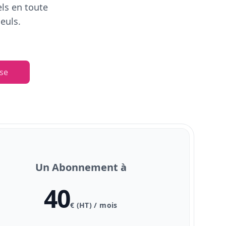
els en toute
euls.
se
Un Abonnement à
40
€ (HT) / mois