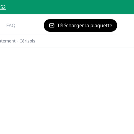
 52
FAQ
Télécharger la plaquette
tement - Cérizols