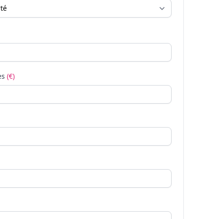
es
(€)