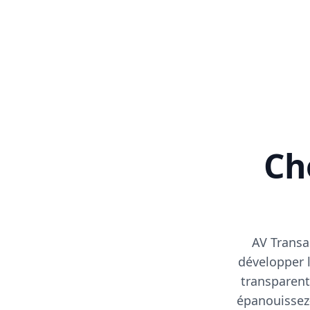
Cho
AV Transa
développer l
transparent
épanouissez-