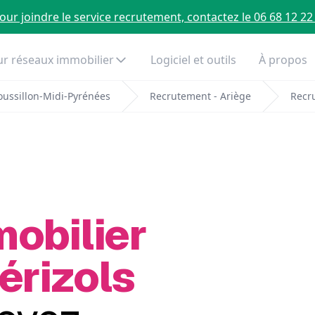
our joindre le service recrutement, contactez le 06 68 12 22
r réseaux immobilier
Logiciel et outils
À propos
ussillon-Midi-Pyrénées
Recrutement - Ariège
Recru
mobilier
érizols