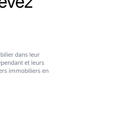
evez
ilier dans leur
épendant et leurs
lers immobiliers en