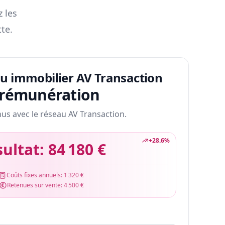
z les
te.
au immobilier AV Transaction
 rémunération
nus avec le réseau AV Transaction.
+
28.6
%
sultat:
84 180 €
Coûts fixes annuels:
1 320 €
Retenues sur vente:
4 500 €