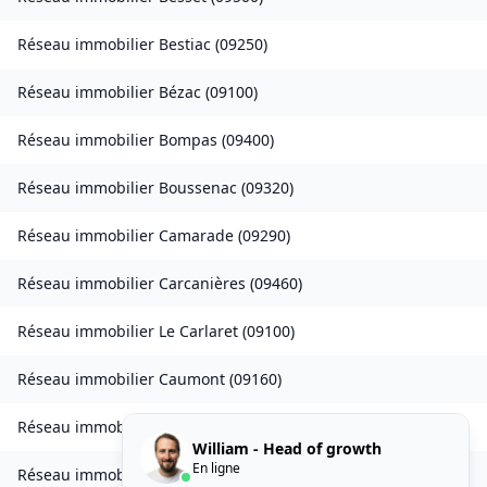
Réseau immobilier
Bestiac
(
09250
)
Réseau immobilier
Bézac
(
09100
)
Réseau immobilier
Bompas
(
09400
)
Réseau immobilier
Boussenac
(
09320
)
Réseau immobilier
Camarade
(
09290
)
Réseau immobilier
Carcanières
(
09460
)
Réseau immobilier
Le Carlaret
(
09100
)
Réseau immobilier
Caumont
(
09160
)
Réseau immobilier
Caychax
(
09250
)
William - Head of growth
En ligne
Réseau immobilier
Cazenave-Serres-et-Allens
(
09400
)