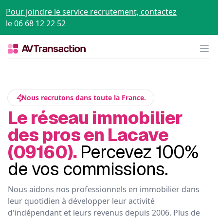
Pour joindre le service recrutement, contactez
le 06 68 12 22 52
Op
Nous recrutons dans toute la France.
Le réseau immobilier
des pros en Lacave
(09160).
Percevez 100%
de vos commissions.
Nous aidons nos professionnels en immobilier dans
leur quotidien à développer leur activité
d'indépendant et leurs revenus depuis 2006. Plus de