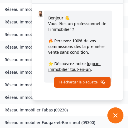
Réseau immobilier
Celles
(
09000
)
Bonjour 👋,
Réseau immobilier
Château-Verdun
(
09310
)
Vous êtes un professionnel de
l'immobilier ?
Réseau immobilier
Clermont
(
09420
)
🔥 Percevez
100% de vos
commissions
dès la première
Réseau immobilier
Coussa
(
09120
)
vente sans condition.
Réseau immobilier
Daumazan-sur-Arize
(
09350
)
⭐ Découvrez notre
logiciel
immobilier tout-en-un
.
Réseau immobilier
Esplas
(
09700
)
Télécharger la plaquette
Réseau immobilier
Esplas-de-Sérou
(
09420
)
Réseau immobilier
Eycheil
(
09200
)
Réseau immobilier
Fabas
(
09230
)
Réseau immobilier
Fougax-et-Barrineuf
(
09300
)