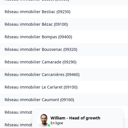
Réseau immobilier
Bestiac
(
09250
)
Réseau immobilier
Bézac
(
09100
)
Réseau immobilier
Bompas
(
09400
)
Réseau immobilier
Boussenac
(
09320
)
Réseau immobilier
Camarade
(
09290
)
Réseau immobilier
Carcanières
(
09460
)
Réseau immobilier
Le Carlaret
(
09100
)
Réseau immobilier
Caumont
(
09160
)
Réseau immobilier
Caychax
(
09250
)
William - Head of growth
En ligne
Réseau immobilier
Cazenave-Serres-et-Allens
(
09400
)