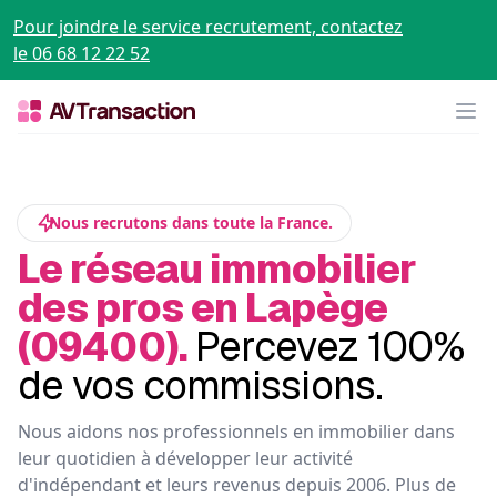
Pour joindre le service recrutement, contactez
le 06 68 12 22 52
Op
Nous recrutons dans toute la France.
Le réseau immobilier
des pros en Lapège
(09400).
Percevez 100%
de vos commissions.
Nous aidons nos professionnels en immobilier dans
leur quotidien à développer leur activité
d'indépendant et leurs revenus depuis 2006. Plus de