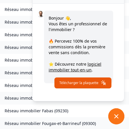
Réseau immobilier
Celles
(
09000
)
Bonjour 👋,
Réseau immobilier
Château-Verdun
(
09310
)
Vous êtes un professionnel de
l'immobilier ?
Réseau immobilier
Clermont
(
09420
)
🔥 Percevez
100% de vos
commissions
dès la première
Réseau immobilier
Coussa
(
09120
)
vente sans condition.
Réseau immobilier
Daumazan-sur-Arize
(
09350
)
⭐ Découvrez notre
logiciel
immobilier tout-en-un
.
Réseau immobilier
Esplas
(
09700
)
Télécharger la plaquette
Réseau immobilier
Esplas-de-Sérou
(
09420
)
Réseau immobilier
Eycheil
(
09200
)
Réseau immobilier
Fabas
(
09230
)
Réseau immobilier
Fougax-et-Barrineuf
(
09300
)