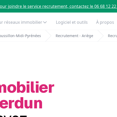
our joindre le service recrutement, contactez le 06 68 12 22
r réseaux immobilier
Logiciel et outils
À propos
ussillon-Midi-Pyrénées
Recrutement - Ariège
Recr
mobilier
Verdun