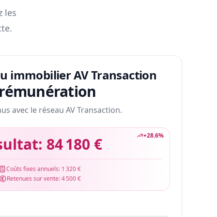
z les
te.
au immobilier AV Transaction
 rémunération
nus avec le réseau AV Transaction.
+
28.6
%
sultat:
84 180 €
Coûts fixes annuels:
1 320 €
Retenues sur vente:
4 500 €