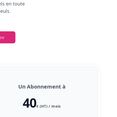
els en toute
euls.
se
Un Abonnement à
40
€ (HT) / mois