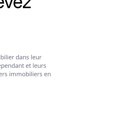
evez
ilier dans leur
épendant et leurs
lers immobiliers en