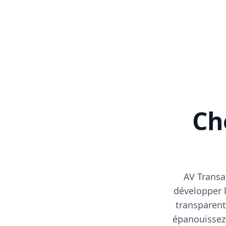
Cho
AV Transa
développer l
transparent
épanouissez-