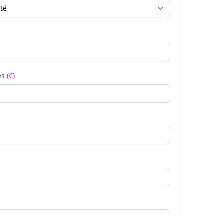
es
(€)