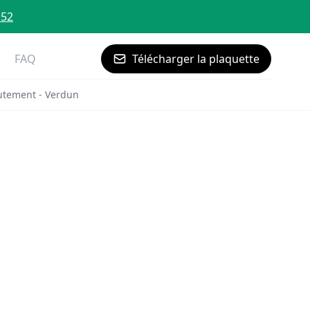
 52
FAQ
Télécharger la plaquette
utement - Verdun