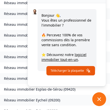
Réseau immobilier
Caychax
(
09250
)
Réseau immobilier
Cazenave-Serres-et-Allens
(
09400
)
Bonjour 👋,
Vous êtes un professionnel de
Réseau immobilier
Celles
(
09000
)
l'immobilier ?
🔥 Percevez
100% de vos
Réseau immobilier
Château-Verdun
(
09310
)
commissions
dès la première
vente sans condition.
Réseau immobilier
Clermont
(
09420
)
⭐ Découvrez notre
logiciel
Réseau immobilier
Coussa
(
09120
)
immobilier tout-en-un
.
Réseau immobilier
Daumazan-sur-Arize
(
09350
)
Télécharger la plaquette
Réseau immobilier
Esplas
(
09700
)
Réseau immobilier
Esplas-de-Sérou
(
09420
)
Réseau immobilier
Eycheil
(
09200
)