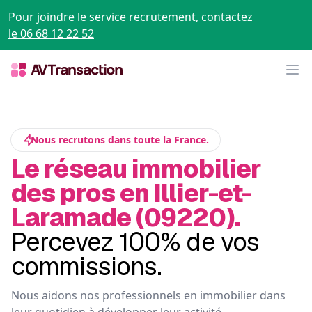
Pour joindre le service recrutement, contactez
le 06 68 12 22 52
Op
Nous recrutons dans toute la France.
Le réseau immobilier
des pros en Illier-et-
Laramade (09220).
Percevez 100% de vos
commissions.
Nous aidons nos professionnels en immobilier dans