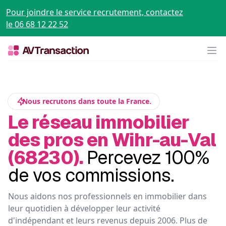
Pour joindre le service recrutement, contactez
le 06 68 12 22 52
Op
Nous recrutons dans toute la France.
Le réseau immobilier
des pros en Wihr-au-Val
(68230).
Percevez 100%
de vos commissions.
Nous aidons nos professionnels en immobilier dans
leur quotidien à développer leur activité
d'indépendant et leurs revenus depuis 2006. Plus de