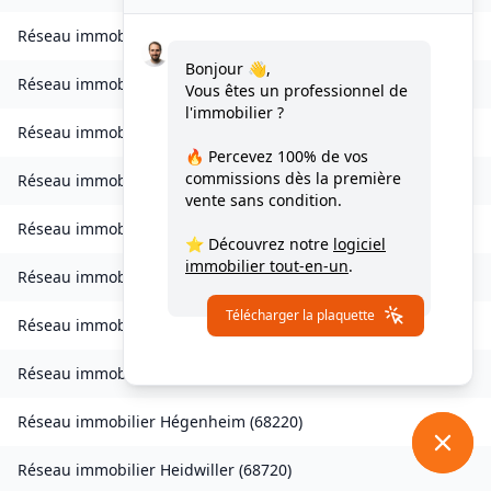
Réseau immobilier
Habsheim
(
68440
)
Bonjour 👋,
Réseau immobilier
Hagenbach
(
68210
)
Vous êtes un professionnel de
l'immobilier ?
Réseau immobilier
Hagenthal-le-Bas
(
68220
)
🔥 Percevez
100% de vos
commissions
dès la première
Réseau immobilier
Hagenthal-le-Haut
(
68220
)
vente sans condition.
Réseau immobilier
Hartmannswiller
(
68500
)
⭐ Découvrez notre
logiciel
immobilier tout-en-un
.
Réseau immobilier
Hattstatt
(
68420
)
Télécharger la plaquette
Réseau immobilier
Hausgauen
(
68130
)
Réseau immobilier
Hecken
(
68210
)
Réseau immobilier
Hégenheim
(
68220
)
Réseau immobilier
Heidwiller
(
68720
)