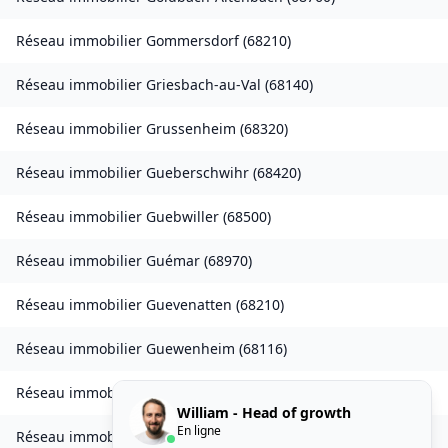
Réseau immobilier
Gommersdorf
(
68210
)
Réseau immobilier
Griesbach-au-Val
(
68140
)
Réseau immobilier
Grussenheim
(
68320
)
Réseau immobilier
Gueberschwihr
(
68420
)
Réseau immobilier
Guebwiller
(
68500
)
Réseau immobilier
Guémar
(
68970
)
Réseau immobilier
Guevenatten
(
68210
)
Réseau immobilier
Guewenheim
(
68116
)
Réseau immobilier
Gundolsheim
(
68250
)
William - Head of growth
En ligne
Réseau immobilier
Gunsbach
(
68140
)