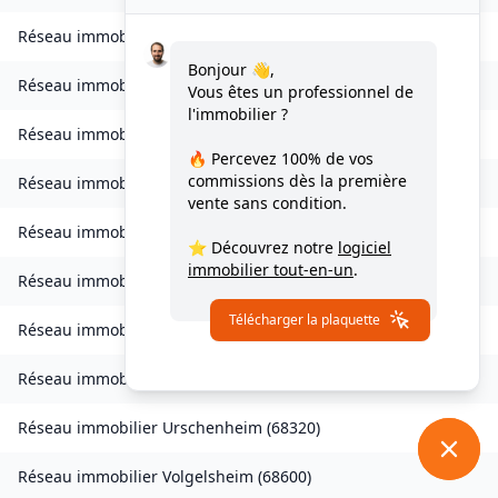
Réseau immobilier
Soppe-le-Bas
(
68780
)
Bonjour 👋,
Réseau immobilier
Staffelfelden
(
68850
)
Vous êtes un professionnel de
l'immobilier ?
Réseau immobilier
Storckensohn
(
68470
)
🔥 Percevez
100% de vos
commissions
dès la première
Réseau immobilier
Tagolsheim
(
68720
)
vente sans condition.
Réseau immobilier
Thannenkirch
(
68590
)
⭐ Découvrez notre
logiciel
immobilier tout-en-un
.
Réseau immobilier
Traubach-le-Bas
(
68210
)
Télécharger la plaquette
Réseau immobilier
Turckheim
(
68230
)
Réseau immobilier
Ungersheim
(
68190
)
Réseau immobilier
Urschenheim
(
68320
)
Réseau immobilier
Volgelsheim
(
68600
)