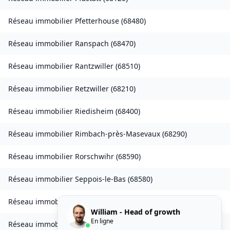
Réseau immobilier
Pfetterhouse
(
68480
)
Réseau immobilier
Ranspach
(
68470
)
Réseau immobilier
Rantzwiller
(
68510
)
Réseau immobilier
Retzwiller
(
68210
)
Réseau immobilier
Riedisheim
(
68400
)
Réseau immobilier
Rimbach-près-Masevaux
(
68290
)
Réseau immobilier
Rorschwihr
(
68590
)
Réseau immobilier
Seppois-le-Bas
(
68580
)
Réseau immobilier
Sierentz
(
68510
)
William - Head of growth
En ligne
Réseau immobilier
Sondernach
(
68380
)