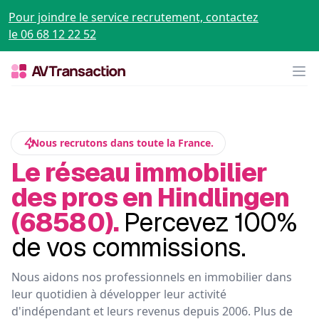
Pour joindre le service recrutement, contactez
le 06 68 12 22 52
Op
Nous recrutons dans toute la France.
Le réseau immobilier
des pros en Hindlingen
(68580).
Percevez 100%
de vos commissions.
Nous aidons nos professionnels en immobilier dans
leur quotidien à développer leur activité
d'indépendant et leurs revenus depuis 2006. Plus de