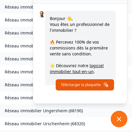
Réseau immobilier
Sondernach
(
68380
)
Bonjour 👋,
Réseau immobilier
Soppe-le-Bas
(
68780
)
Vous êtes un professionnel de
l'immobilier ?
Réseau immobilier
Staffelfelden
(
68850
)
🔥 Percevez
100% de vos
Réseau immobilier
Storckensohn
(
68470
)
commissions
dès la première
vente sans condition.
Réseau immobilier
Tagolsheim
(
68720
)
⭐ Découvrez notre
logiciel
immobilier tout-en-un
.
Réseau immobilier
Thannenkirch
(
68590
)
Réseau immobilier
Traubach-le-Bas
(
68210
)
Télécharger la plaquette
Réseau immobilier
Turckheim
(
68230
)
Réseau immobilier
Ungersheim
(
68190
)
Réseau immobilier
Urschenheim
(
68320
)