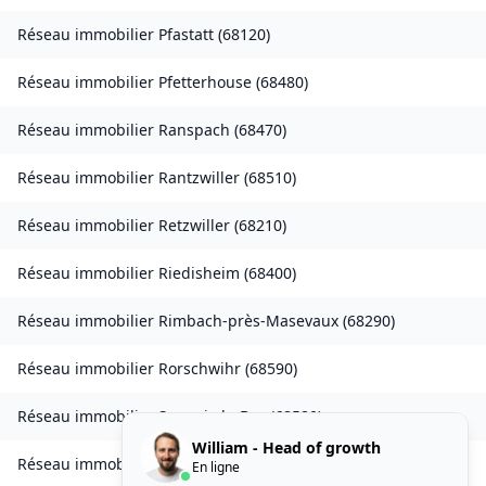
Réseau immobilier
Pfastatt
(
68120
)
Réseau immobilier
Pfetterhouse
(
68480
)
Réseau immobilier
Ranspach
(
68470
)
Réseau immobilier
Rantzwiller
(
68510
)
Réseau immobilier
Retzwiller
(
68210
)
Réseau immobilier
Riedisheim
(
68400
)
Réseau immobilier
Rimbach-près-Masevaux
(
68290
)
Réseau immobilier
Rorschwihr
(
68590
)
Réseau immobilier
Seppois-le-Bas
(
68580
)
William - Head of growth
Réseau immobilier
Sierentz
(
68510
)
En ligne