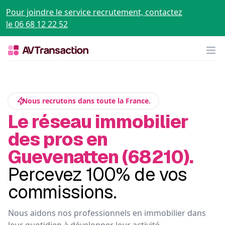
Pour joindre le service recrutement, contactez
le 06 68 12 22 52
Op
Nous recrutons dans toute la France.
Le réseau immobilier
des pros en
Guevenatten (68210).
Percevez 100% de vos
commissions.
Nous aidons nos professionnels en immobilier dans