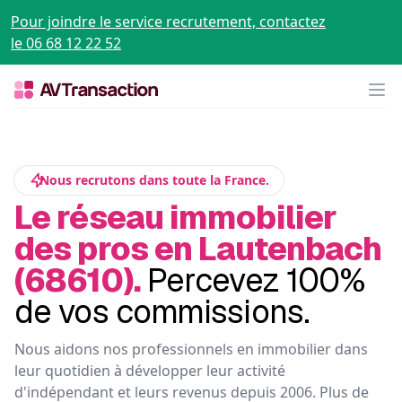
Pour joindre le service recrutement, contactez
le 06 68 12 22 52
Op
Nous recrutons dans toute la France.
Le réseau immobilier
des pros en Lautenbach
(68610).
Percevez 100%
de vos commissions.
Nous aidons nos professionnels en immobilier dans
leur quotidien à développer leur activité
d'indépendant et leurs revenus depuis 2006. Plus de