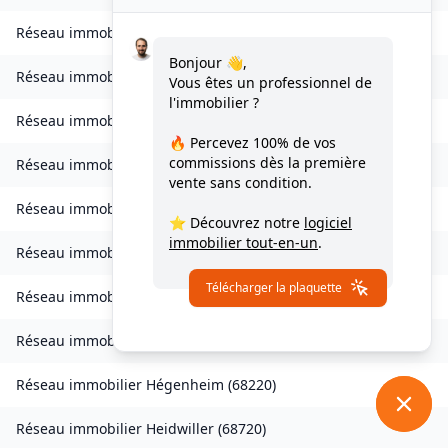
Réseau immobilier
Habsheim
(
68440
)
Bonjour 👋,
Réseau immobilier
Hagenbach
(
68210
)
Vous êtes un professionnel de
l'immobilier ?
Réseau immobilier
Hagenthal-le-Bas
(
68220
)
🔥 Percevez
100% de vos
commissions
dès la première
Réseau immobilier
Hagenthal-le-Haut
(
68220
)
vente sans condition.
Réseau immobilier
Hartmannswiller
(
68500
)
⭐ Découvrez notre
logiciel
immobilier tout-en-un
.
Réseau immobilier
Hattstatt
(
68420
)
Télécharger la plaquette
Réseau immobilier
Hausgauen
(
68130
)
Réseau immobilier
Hecken
(
68210
)
Réseau immobilier
Hégenheim
(
68220
)
Réseau immobilier
Heidwiller
(
68720
)