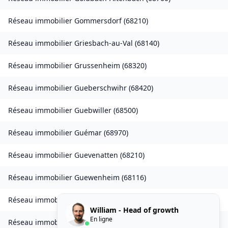
Réseau immobilier
Gommersdorf
(
68210
)
Réseau immobilier
Griesbach-au-Val
(
68140
)
Réseau immobilier
Grussenheim
(
68320
)
Réseau immobilier
Gueberschwihr
(
68420
)
Réseau immobilier
Guebwiller
(
68500
)
Réseau immobilier
Guémar
(
68970
)
Réseau immobilier
Guevenatten
(
68210
)
Réseau immobilier
Guewenheim
(
68116
)
Réseau immobilier
Gundolsheim
(
68250
)
William - Head of growth
En ligne
Réseau immobilier
Gunsbach
(
68140
)