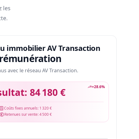
z les
te.
au immobilier AV Transaction
 rémunération
nus avec le réseau AV Transaction.
+
28.6
%
sultat:
84 180 €
Coûts fixes annuels:
1 320 €
Retenues sur vente:
4 500 €