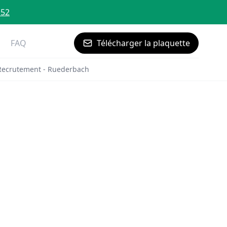
 52
FAQ
Télécharger la plaquette
Recrutement - Ruederbach