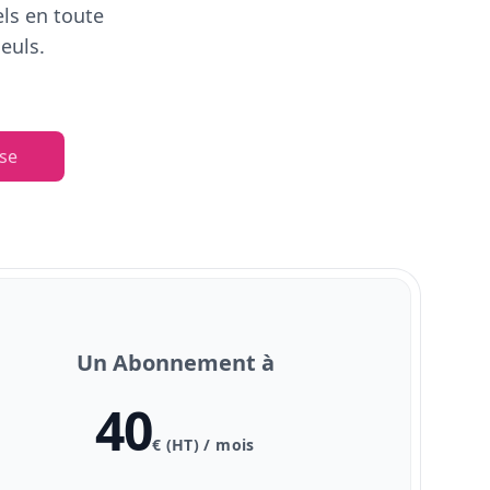
els en toute
euls.
se
Un Abonnement à
40
€ (HT) / mois