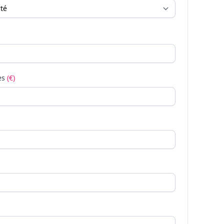
es
(€)