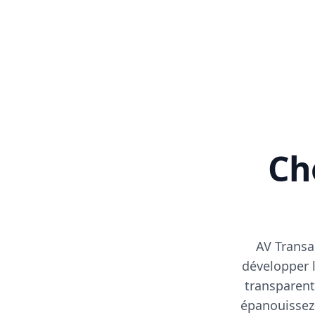
Cho
AV Transa
développer l
transparent
épanouissez-