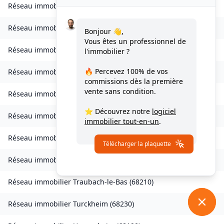
Réseau immobilier
Seppois-le-Bas
(
68580
)
Réseau immobilier
Sierentz
(
68510
)
Bonjour 👋,
Vous êtes un professionnel de
Réseau immobilier
Sondernach
(
68380
)
l'immobilier ?
🔥 Percevez
100% de vos
Réseau immobilier
Soppe-le-Bas
(
68780
)
commissions
dès la première
vente sans condition.
Réseau immobilier
Staffelfelden
(
68850
)
⭐ Découvrez notre
logiciel
Réseau immobilier
Storckensohn
(
68470
)
immobilier tout-en-un
.
Réseau immobilier
Tagolsheim
(
68720
)
Télécharger la plaquette
Réseau immobilier
Thannenkirch
(
68590
)
Réseau immobilier
Traubach-le-Bas
(
68210
)
Réseau immobilier
Turckheim
(
68230
)