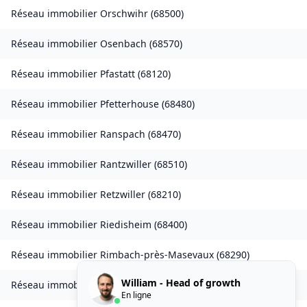
Réseau immobilier
Orschwihr
(
68500
)
Réseau immobilier
Osenbach
(
68570
)
Réseau immobilier
Pfastatt
(
68120
)
Réseau immobilier
Pfetterhouse
(
68480
)
Réseau immobilier
Ranspach
(
68470
)
Réseau immobilier
Rantzwiller
(
68510
)
Réseau immobilier
Retzwiller
(
68210
)
Réseau immobilier
Riedisheim
(
68400
)
Réseau immobilier
Rimbach-près-Masevaux
(
68290
)
William - Head of growth
Réseau immobilier
Rorschwihr
(
68590
)
En ligne