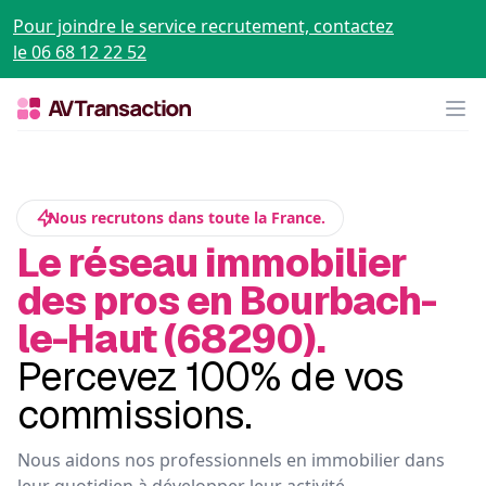
Pour joindre le service recrutement, contactez
le 06 68 12 22 52
Op
Nous recrutons dans toute la France.
Le réseau immobilier
des pros en Bourbach-
le-Haut (68290).
Percevez 100% de vos
commissions.
Nous aidons nos professionnels en immobilier dans