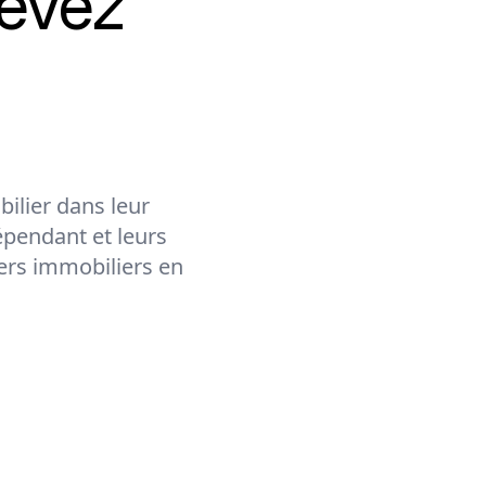
evez
ilier dans leur
épendant et leurs
lers immobiliers en