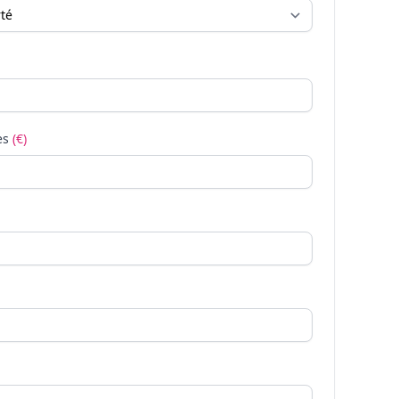
es
(€)