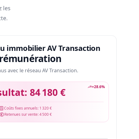
z les
te.
au immobilier AV Transaction
 rémunération
nus avec le réseau AV Transaction.
+
28.6
%
sultat:
84 180 €
Coûts fixes annuels:
1 320 €
Retenues sur vente:
4 500 €