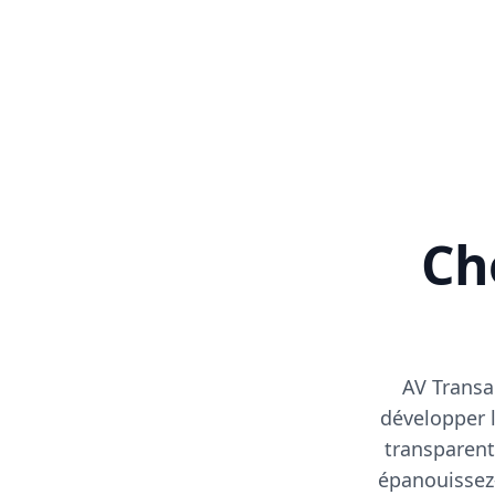
Cho
AV Transa
développer l
transparent
épanouissez-