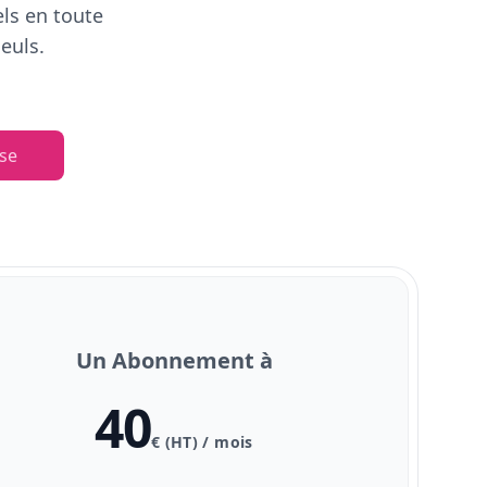
els en toute
euls.
se
Un Abonnement à
40
€ (HT) / mois