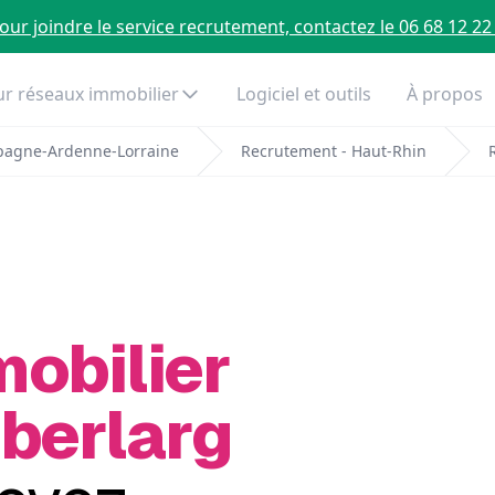
our joindre le service recrutement, contactez le 06 68 12 22
r réseaux immobilier
Logiciel et outils
À propos
pagne-Ardenne-Lorraine
Recrutement - Haut-Rhin
mobilier
Oberlarg