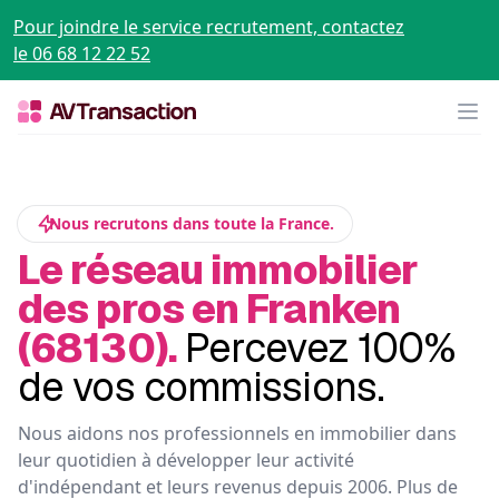
Pour joindre le service recrutement, contactez
le 06 68 12 22 52
Op
Nous recrutons dans toute la France.
Le réseau immobilier
des pros en Franken
(68130).
Percevez 100%
de vos commissions.
Nous aidons nos professionnels en immobilier dans
leur quotidien à développer leur activité
d'indépendant et leurs revenus depuis 2006. Plus de