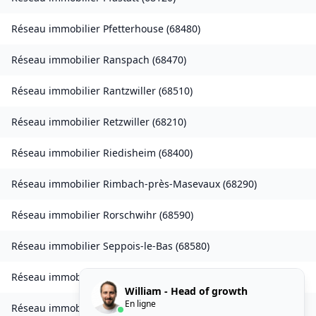
Réseau immobilier
Pfetterhouse
(
68480
)
Réseau immobilier
Ranspach
(
68470
)
Réseau immobilier
Rantzwiller
(
68510
)
Réseau immobilier
Retzwiller
(
68210
)
Réseau immobilier
Riedisheim
(
68400
)
Réseau immobilier
Rimbach-près-Masevaux
(
68290
)
Réseau immobilier
Rorschwihr
(
68590
)
Réseau immobilier
Seppois-le-Bas
(
68580
)
Réseau immobilier
Sierentz
(
68510
)
William - Head of growth
En ligne
Réseau immobilier
Sondernach
(
68380
)