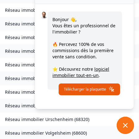
Réseau immobilier
Soppe-le-Bas
(
68780
)
Bonjour 👋,
Réseau immobilier
Staffelfelden
(
68850
)
Vous êtes un professionnel de
l'immobilier ?
Réseau immobilier
Storckensohn
(
68470
)
🔥 Percevez
100% de vos
commissions
dès la première
Réseau immobilier
Tagolsheim
(
68720
)
vente sans condition.
Réseau immobilier
Thannenkirch
(
68590
)
⭐ Découvrez notre
logiciel
immobilier tout-en-un
.
Réseau immobilier
Traubach-le-Bas
(
68210
)
Télécharger la plaquette
Réseau immobilier
Turckheim
(
68230
)
Réseau immobilier
Ungersheim
(
68190
)
Réseau immobilier
Urschenheim
(
68320
)
Réseau immobilier
Volgelsheim
(
68600
)