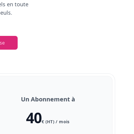
els en toute
euls.
se
Un Abonnement à
40
€ (HT) / mois