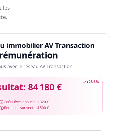
z les
te.
au immobilier AV Transaction
 rémunération
nus avec le réseau AV Transaction.
+
28.6
%
sultat:
84 180 €
Coûts fixes annuels:
1 320 €
Retenues sur vente:
4 500 €