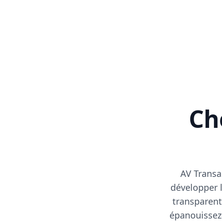
Cho
AV Transa
développer l
transparent
épanouissez-