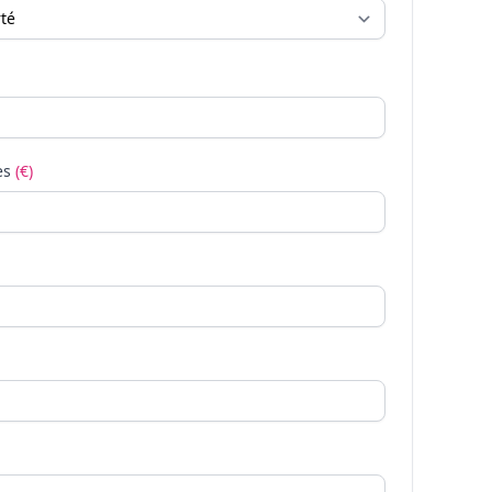
es
(€)