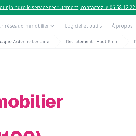
our joindre le service recrutement, contactez le 06 68 12 22
r réseaux immobilier
Logiciel et outils
À propos
pagne-Ardenne-Lorraine
Recrutement - Haut-Rhin
mobilier