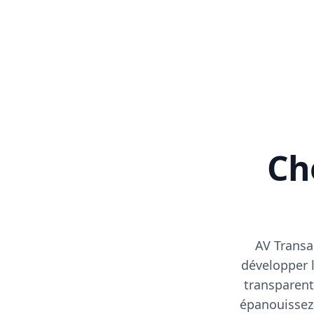
Cho
AV Transa
développer l
transparent
épanouissez-