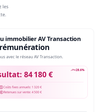
z les
te.
au immobilier AV Transaction
 rémunération
nus avec le réseau AV Transaction.
+
28.6
%
sultat:
84 180 €
Coûts fixes annuels:
1 320 €
Retenues sur vente:
4 500 €