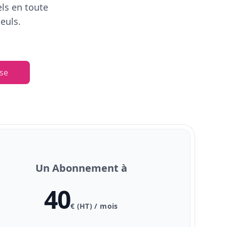
els en toute
euls.
se
Un Abonnement à
40
€ (HT) / mois