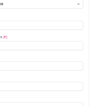
es
(€)