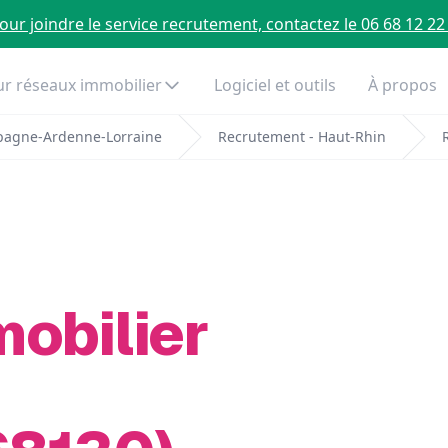
our joindre le service recrutement, contactez le 06 68 12 22
r réseaux immobilier
Logiciel et outils
À propos
pagne-Ardenne-Lorraine
Recrutement - Haut-Rhin
mobilier