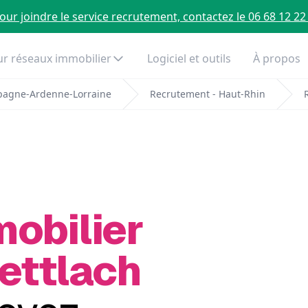
our joindre le service recrutement, contactez le 06 68 12 22
r réseaux immobilier
Logiciel et outils
À propos
pagne-Ardenne-Lorraine
Recrutement - Haut-Rhin
mobilier
ettlach