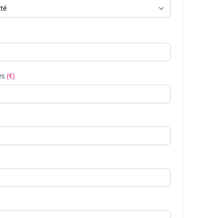
es
(€)