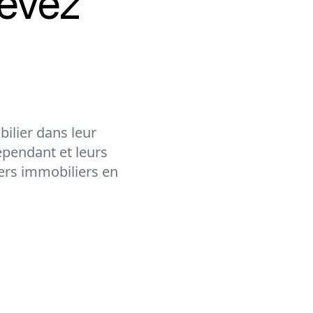
evez
ilier dans leur
épendant et leurs
lers immobiliers en