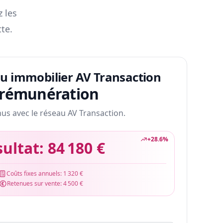
z les
te.
au immobilier AV Transaction
 rémunération
nus avec le réseau AV Transaction.
+
28.6
%
sultat:
84 180 €
Coûts fixes annuels:
1 320 €
Retenues sur vente:
4 500 €