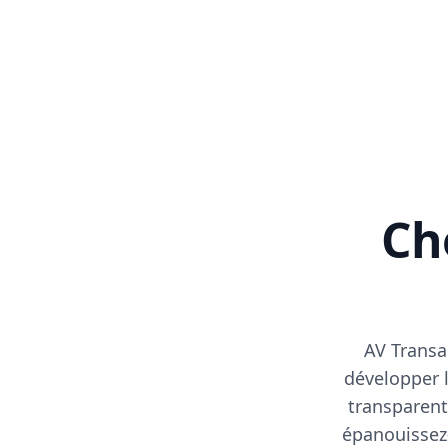
Cho
AV Transa
développer l
transparent
épanouissez-