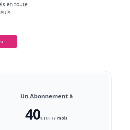
els en toute
euls.
se
Un Abonnement à
40
€ (HT) / mois