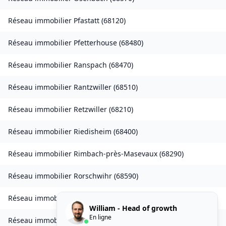
Réseau immobilier
Pfastatt
(
68120
)
Réseau immobilier
Pfetterhouse
(
68480
)
Réseau immobilier
Ranspach
(
68470
)
Réseau immobilier
Rantzwiller
(
68510
)
Réseau immobilier
Retzwiller
(
68210
)
Réseau immobilier
Riedisheim
(
68400
)
Réseau immobilier
Rimbach-près-Masevaux
(
68290
)
Réseau immobilier
Rorschwihr
(
68590
)
Réseau immobilier
Seppois-le-Bas
(
68580
)
William - Head of growth
En ligne
Réseau immobilier
Sierentz
(
68510
)