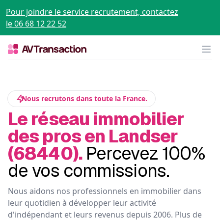
Pour joindre le service recrutement, contactez
le 06 68 12 22 52
Op
Nous recrutons dans toute la France.
Le réseau immobilier
des pros en Landser
(68440).
Percevez 100%
de vos commissions.
Nous aidons nos professionnels en immobilier dans
leur quotidien à développer leur activité
d'indépendant et leurs revenus depuis 2006. Plus de