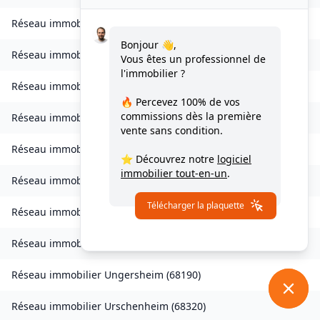
Réseau immobilier
Sondernach
(
68380
)
Bonjour 👋,
Réseau immobilier
Soppe-le-Bas
(
68780
)
Vous êtes un professionnel de
l'immobilier ?
Réseau immobilier
Staffelfelden
(
68850
)
🔥 Percevez
100% de vos
commissions
dès la première
Réseau immobilier
Storckensohn
(
68470
)
vente sans condition.
Réseau immobilier
Tagolsheim
(
68720
)
⭐ Découvrez notre
logiciel
immobilier tout-en-un
.
Réseau immobilier
Thannenkirch
(
68590
)
Télécharger la plaquette
Réseau immobilier
Traubach-le-Bas
(
68210
)
Réseau immobilier
Turckheim
(
68230
)
Réseau immobilier
Ungersheim
(
68190
)
Réseau immobilier
Urschenheim
(
68320
)