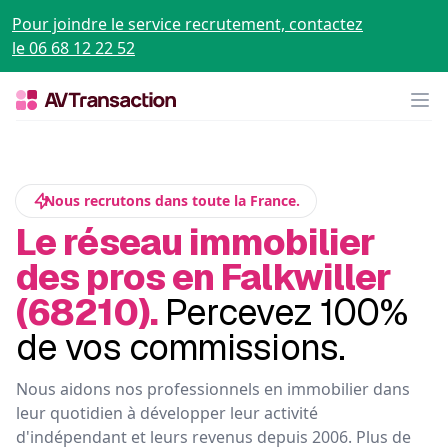
Pour joindre le service recrutement, contactez
le 06 68 12 22 52
Op
Nous recrutons dans toute la France.
Le réseau immobilier
des pros en Falkwiller
(68210).
Percevez 100%
de vos commissions.
Nous aidons nos professionnels en immobilier dans
leur quotidien à développer leur activité
d'indépendant et leurs revenus depuis 2006. Plus de