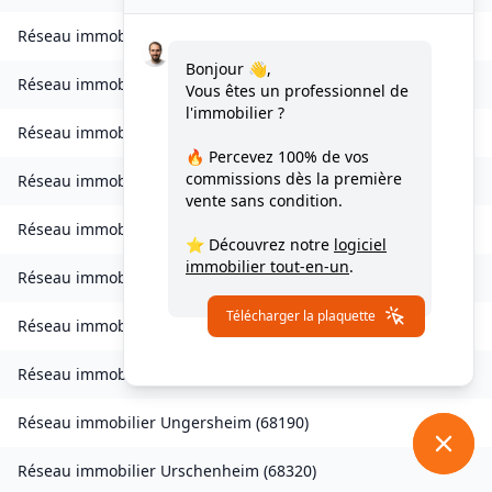
Réseau immobilier
Sondernach
(
68380
)
Bonjour 👋,
Réseau immobilier
Soppe-le-Bas
(
68780
)
Vous êtes un professionnel de
l'immobilier ?
Réseau immobilier
Staffelfelden
(
68850
)
🔥 Percevez
100% de vos
commissions
dès la première
Réseau immobilier
Storckensohn
(
68470
)
vente sans condition.
Réseau immobilier
Tagolsheim
(
68720
)
⭐ Découvrez notre
logiciel
immobilier tout-en-un
.
Réseau immobilier
Thannenkirch
(
68590
)
Télécharger la plaquette
Réseau immobilier
Traubach-le-Bas
(
68210
)
Réseau immobilier
Turckheim
(
68230
)
Réseau immobilier
Ungersheim
(
68190
)
Réseau immobilier
Urschenheim
(
68320
)