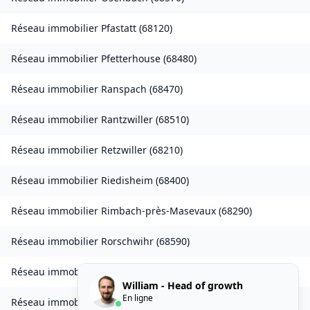
Réseau immobilier
Pfastatt
(
68120
)
Réseau immobilier
Pfetterhouse
(
68480
)
Réseau immobilier
Ranspach
(
68470
)
Réseau immobilier
Rantzwiller
(
68510
)
Réseau immobilier
Retzwiller
(
68210
)
Réseau immobilier
Riedisheim
(
68400
)
Réseau immobilier
Rimbach-près-Masevaux
(
68290
)
Réseau immobilier
Rorschwihr
(
68590
)
Réseau immobilier
Seppois-le-Bas
(
68580
)
William - Head of growth
En ligne
Réseau immobilier
Sierentz
(
68510
)