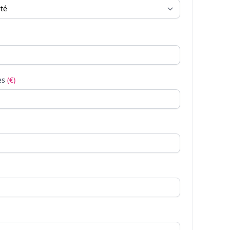
es
(€)