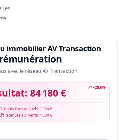
z les
te.
au immobilier AV Transaction
 rémunération
nus avec le réseau AV Transaction.
+
28.6
%
sultat:
84 180 €
Coûts fixes annuels:
1 320 €
Retenues sur vente:
4 500 €