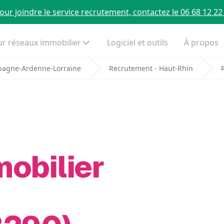
our joindre le service recrutement, contactez le 06 68 12 22
r réseaux immobilier
Logiciel et outils
À propos
pagne-Ardenne-Lorraine
Recrutement - Haut-Rhin
mobilier