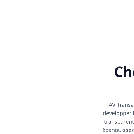
Cho
AV Transa
développer l
transparent
épanouissez-