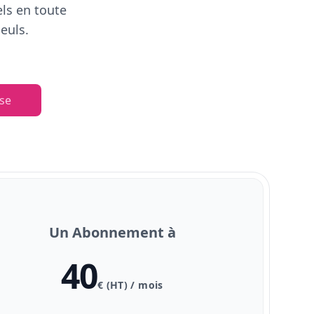
els en toute
euls.
se
Un Abonnement à
40
€ (HT) / mois