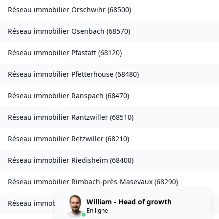
Réseau immobilier
Orschwihr
(
68500
)
Réseau immobilier
Osenbach
(
68570
)
Réseau immobilier
Pfastatt
(
68120
)
Réseau immobilier
Pfetterhouse
(
68480
)
Réseau immobilier
Ranspach
(
68470
)
Réseau immobilier
Rantzwiller
(
68510
)
Réseau immobilier
Retzwiller
(
68210
)
Réseau immobilier
Riedisheim
(
68400
)
Réseau immobilier
Rimbach-près-Masevaux
(
68290
)
William - Head of growth
Réseau immobilier
Rorschwihr
(
68590
)
En ligne