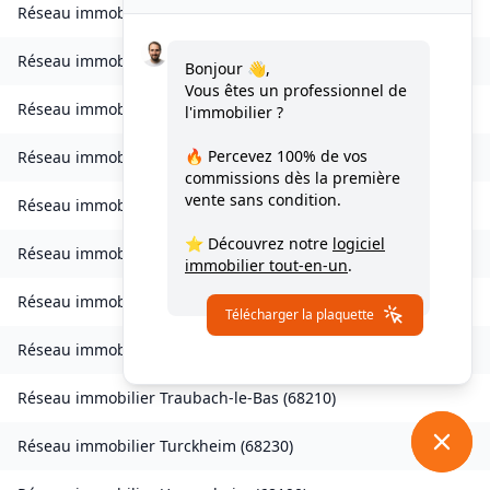
Réseau immobilier
Seppois-le-Bas
(
68580
)
Réseau immobilier
Sierentz
(
68510
)
Bonjour 👋,
Vous êtes un professionnel de
Réseau immobilier
Sondernach
(
68380
)
l'immobilier ?
🔥 Percevez
100% de vos
Réseau immobilier
Soppe-le-Bas
(
68780
)
commissions
dès la première
vente sans condition.
Réseau immobilier
Staffelfelden
(
68850
)
⭐ Découvrez notre
logiciel
Réseau immobilier
Storckensohn
(
68470
)
immobilier tout-en-un
.
Réseau immobilier
Tagolsheim
(
68720
)
Télécharger la plaquette
Réseau immobilier
Thannenkirch
(
68590
)
Réseau immobilier
Traubach-le-Bas
(
68210
)
Réseau immobilier
Turckheim
(
68230
)