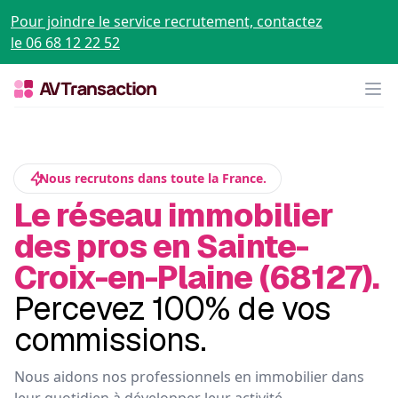
Pour joindre le service recrutement, contactez
le 06 68 12 22 52
Op
Nous recrutons dans toute la France.
Le réseau immobilier
des pros en Sainte-
Croix-en-Plaine (68127).
Percevez 100% de vos
commissions.
Nous aidons nos professionnels en immobilier dans