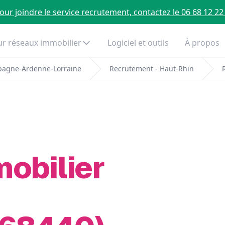
our joindre le service recrutement, contactez le 06 68 12 22
r réseaux immobilier
Logiciel et outils
À propos
pagne-Ardenne-Lorraine
Recrutement - Haut-Rhin
mobilier