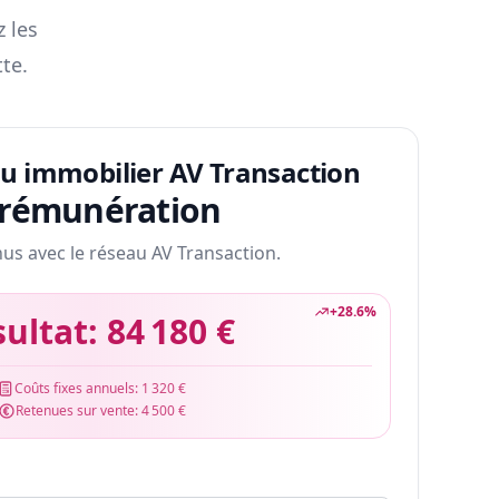
z les
te.
au immobilier AV Transaction
 rémunération
nus avec le réseau AV Transaction.
+
28.6
%
sultat:
84 180 €
Coûts fixes annuels:
1 320 €
Retenues sur vente:
4 500 €