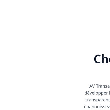
Cho
AV Transa
développer l
transparent
épanouissez-