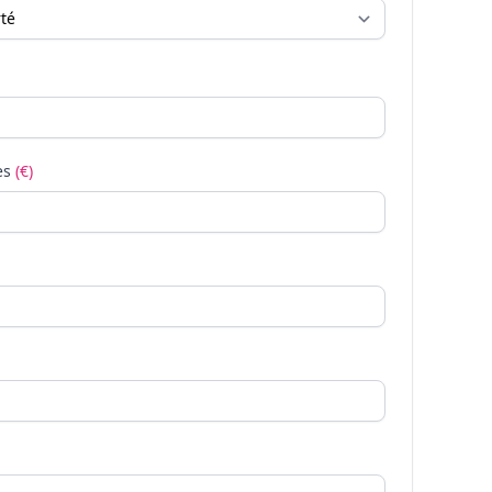
es
(€)