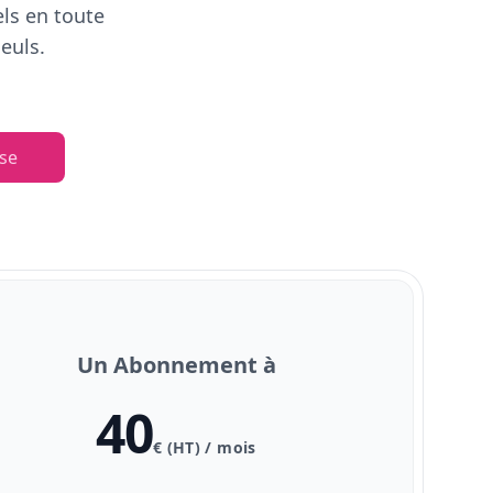
els en toute
euls.
se
Un Abonnement à
40
€ (HT) / mois