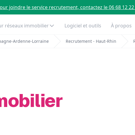
our joindre le service recrutement, contactez le 06 68 12 22
r réseaux immobilier
Logiciel et outils
À propos
pagne-Ardenne-Lorraine
Recrutement - Haut-Rhin
mobilier