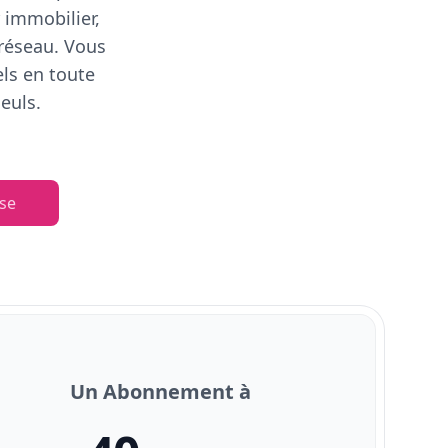
 immobilier,
 réseau. Vous
els en toute
euls.
se
Un Abonnement à