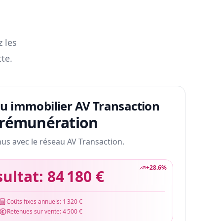
z les
te.
au immobilier AV Transaction
 rémunération
nus avec le réseau AV Transaction.
+
28.6
%
sultat:
84 180 €
Coûts fixes annuels:
1 320 €
Retenues sur vente:
4 500 €