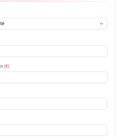
es
(€)