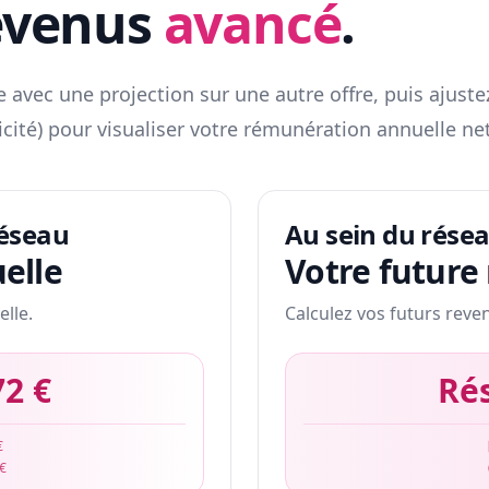
evenus
avancé
.
 avec une projection sur une autre offre, puis ajuste
icité) pour visualiser votre rémunération annuelle net
réseau
Au sein du rése
elle
Votre future
elle.
Calculez vos futurs reve
72 €
Ré
€
 €