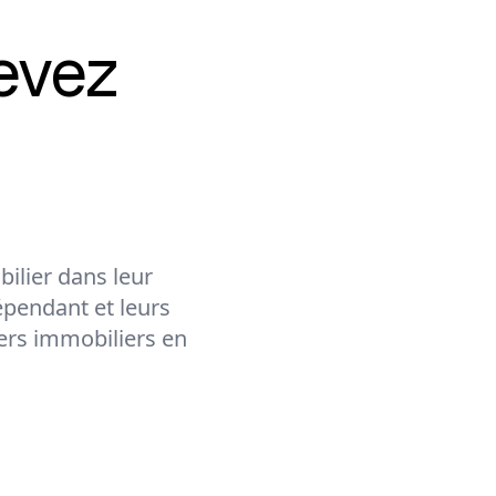
evez
ilier dans leur
épendant et leurs
lers immobiliers en