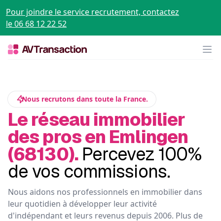
Pour joindre le service recrutement, contactez
le 06 68 12 22 52
Op
Nous recrutons dans toute la France.
Le réseau immobilier
des pros en Emlingen
(68130).
Percevez 100%
de vos commissions.
Nous aidons nos professionnels en immobilier dans
leur quotidien à développer leur activité
d'indépendant et leurs revenus depuis 2006. Plus de