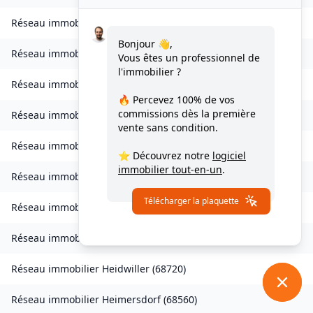
Réseau immobilier
Hagenbach
(
68210
)
Bonjour 👋,
Réseau immobilier
Hagenthal-le-Bas
(
68220
)
Vous êtes un professionnel de
l'immobilier ?
Réseau immobilier
Hagenthal-le-Haut
(
68220
)
🔥 Percevez
100% de vos
commissions
dès la première
Réseau immobilier
Hartmannswiller
(
68500
)
vente sans condition.
Réseau immobilier
Hattstatt
(
68420
)
⭐ Découvrez notre
logiciel
immobilier tout-en-un
.
Réseau immobilier
Hausgauen
(
68130
)
Télécharger la plaquette
Réseau immobilier
Hecken
(
68210
)
Réseau immobilier
Hégenheim
(
68220
)
Réseau immobilier
Heidwiller
(
68720
)
Réseau immobilier
Heimersdorf
(
68560
)