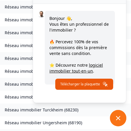
Réseau immobilier
Sierentz
(
68510
)
Bonjour 👋,
Réseau immobilier
Sondernach
(
68380
)
Vous êtes un professionnel de
l'immobilier ?
Réseau immobilier
Soppe-le-Bas
(
68780
)
🔥 Percevez
100% de vos
Réseau immobilier
Staffelfelden
(
68850
)
commissions
dès la première
vente sans condition.
Réseau immobilier
Storckensohn
(
68470
)
⭐ Découvrez notre
logiciel
immobilier tout-en-un
.
Réseau immobilier
Tagolsheim
(
68720
)
Réseau immobilier
Thannenkirch
(
68590
)
Télécharger la plaquette
Réseau immobilier
Traubach-le-Bas
(
68210
)
Réseau immobilier
Turckheim
(
68230
)
Réseau immobilier
Ungersheim
(
68190
)