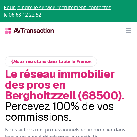
Pour joindre le service recrutement, contactez
le 06 68 12 22 52
Op
Nous recrutons dans toute la France.
Le réseau immobilier
des pros en
Bergholtzzell (68500).
Percevez 100% de vos
commissions.
Nous aidons nos professionnels en immobilier dans