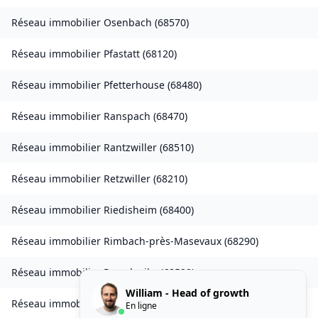
Réseau immobilier
Osenbach
(
68570
)
Réseau immobilier
Pfastatt
(
68120
)
Réseau immobilier
Pfetterhouse
(
68480
)
Réseau immobilier
Ranspach
(
68470
)
Réseau immobilier
Rantzwiller
(
68510
)
Réseau immobilier
Retzwiller
(
68210
)
Réseau immobilier
Riedisheim
(
68400
)
Réseau immobilier
Rimbach-près-Masevaux
(
68290
)
Réseau immobilier
Rorschwihr
(
68590
)
William - Head of growth
Réseau immobilier
Seppois-le-Bas
(
68580
)
En ligne