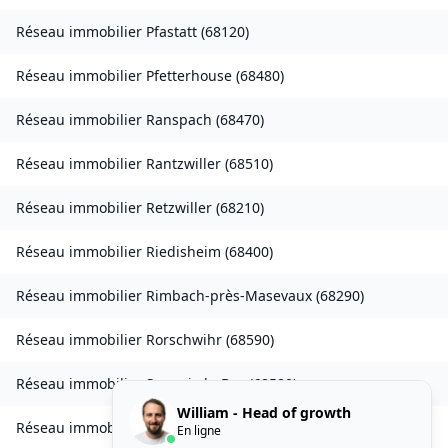
Réseau immobilier
Pfastatt
(
68120
)
Réseau immobilier
Pfetterhouse
(
68480
)
Réseau immobilier
Ranspach
(
68470
)
Réseau immobilier
Rantzwiller
(
68510
)
Réseau immobilier
Retzwiller
(
68210
)
Réseau immobilier
Riedisheim
(
68400
)
Réseau immobilier
Rimbach-près-Masevaux
(
68290
)
Réseau immobilier
Rorschwihr
(
68590
)
Réseau immobilier
Seppois-le-Bas
(
68580
)
William - Head of growth
Réseau immobilier
Sierentz
(
68510
)
En ligne