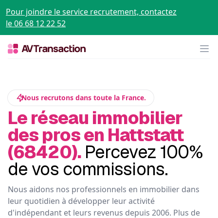
Pour joindre le service recrutement, contactez
le 06 68 12 22 52
Op
Nous recrutons dans toute la France.
Le réseau immobilier
des pros en Hattstatt
(68420).
Percevez 100%
de vos commissions.
Nous aidons nos professionnels en immobilier dans
leur quotidien à développer leur activité
d'indépendant et leurs revenus depuis 2006. Plus de