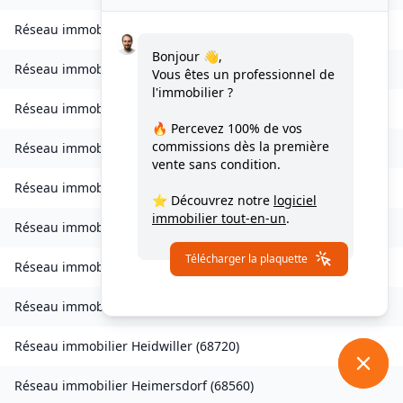
Réseau immobilier
Habsheim
(
68440
)
Bonjour 👋,
Réseau immobilier
Hagenbach
(
68210
)
Vous êtes un professionnel de
l'immobilier ?
Réseau immobilier
Hagenthal-le-Bas
(
68220
)
🔥 Percevez
100% de vos
commissions
dès la première
Réseau immobilier
Hagenthal-le-Haut
(
68220
)
vente sans condition.
Réseau immobilier
Hartmannswiller
(
68500
)
⭐ Découvrez notre
logiciel
immobilier tout-en-un
.
Réseau immobilier
Hausgauen
(
68130
)
Télécharger la plaquette
Réseau immobilier
Hecken
(
68210
)
Réseau immobilier
Hégenheim
(
68220
)
Réseau immobilier
Heidwiller
(
68720
)
Réseau immobilier
Heimersdorf
(
68560
)