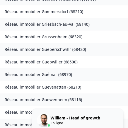
Réseau immobilier
Gommersdorf
(
68210
)
Réseau immobilier
Griesbach-au-Val
(
68140
)
Réseau immobilier
Grussenheim
(
68320
)
Réseau immobilier
Gueberschwihr
(
68420
)
Réseau immobilier
Guebwiller
(
68500
)
Réseau immobilier
Guémar
(
68970
)
Réseau immobilier
Guevenatten
(
68210
)
Réseau immobilier
Guewenheim
(
68116
)
Réseau immobilier
Gundolsheim
(
68250
)
William - Head of growth
En ligne
Réseau immobilier
Gunsbach
(
68140
)