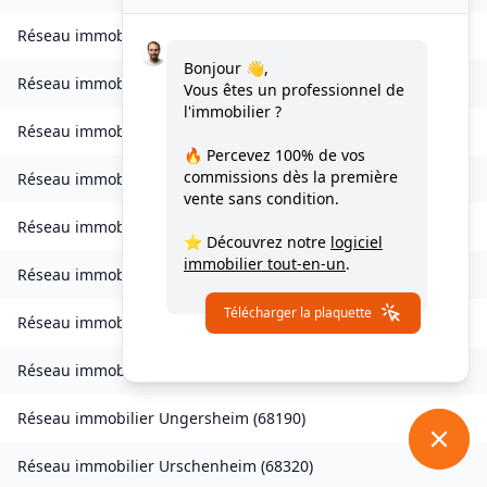
Réseau immobilier
Sondernach
(
68380
)
Bonjour 👋,
Réseau immobilier
Soppe-le-Bas
(
68780
)
Vous êtes un professionnel de
l'immobilier ?
Réseau immobilier
Staffelfelden
(
68850
)
🔥 Percevez
100% de vos
commissions
dès la première
Réseau immobilier
Storckensohn
(
68470
)
vente sans condition.
Réseau immobilier
Tagolsheim
(
68720
)
⭐ Découvrez notre
logiciel
immobilier tout-en-un
.
Réseau immobilier
Thannenkirch
(
68590
)
Télécharger la plaquette
Réseau immobilier
Traubach-le-Bas
(
68210
)
Réseau immobilier
Turckheim
(
68230
)
Réseau immobilier
Ungersheim
(
68190
)
Réseau immobilier
Urschenheim
(
68320
)