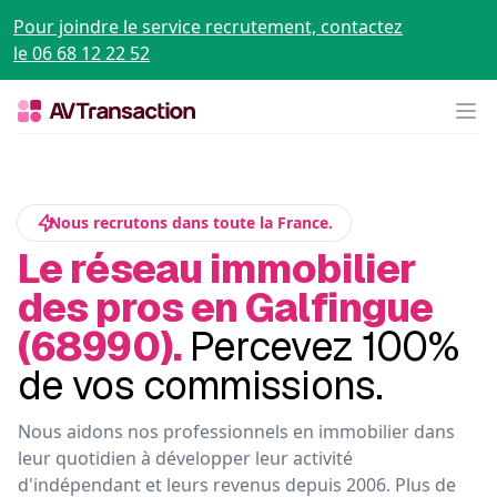
Pour joindre le service recrutement, contactez
le 06 68 12 22 52
Op
Nous recrutons dans toute la France.
Le réseau immobilier
des pros en Galfingue
(68990).
Percevez 100%
de vos commissions.
Nous aidons nos professionnels en immobilier dans
leur quotidien à développer leur activité
d'indépendant et leurs revenus depuis 2006. Plus de