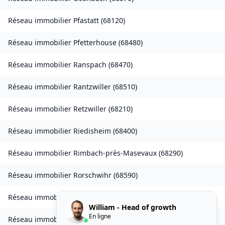
Réseau immobilier
Pfastatt
(
68120
)
Réseau immobilier
Pfetterhouse
(
68480
)
Réseau immobilier
Ranspach
(
68470
)
Réseau immobilier
Rantzwiller
(
68510
)
Réseau immobilier
Retzwiller
(
68210
)
Réseau immobilier
Riedisheim
(
68400
)
Réseau immobilier
Rimbach-près-Masevaux
(
68290
)
Réseau immobilier
Rorschwihr
(
68590
)
Réseau immobilier
Seppois-le-Bas
(
68580
)
William - Head of growth
En ligne
Réseau immobilier
Sierentz
(
68510
)