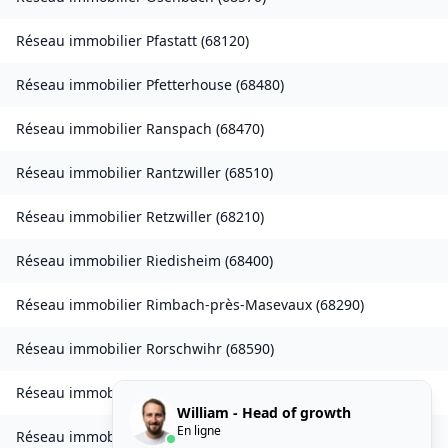
Réseau immobilier
Pfastatt
(
68120
)
Réseau immobilier
Pfetterhouse
(
68480
)
Réseau immobilier
Ranspach
(
68470
)
Réseau immobilier
Rantzwiller
(
68510
)
Réseau immobilier
Retzwiller
(
68210
)
Réseau immobilier
Riedisheim
(
68400
)
Réseau immobilier
Rimbach-près-Masevaux
(
68290
)
Réseau immobilier
Rorschwihr
(
68590
)
Réseau immobilier
Seppois-le-Bas
(
68580
)
William - Head of growth
En ligne
Réseau immobilier
Sierentz
(
68510
)