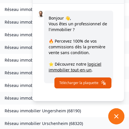
Réseau immobilier
Sondernach
(
68380
)
Bonjour 👋,
Réseau immobilier
Soppe-le-Bas
(
68780
)
Vous êtes un professionnel de
l'immobilier ?
Réseau immobilier
Staffelfelden
(
68850
)
🔥 Percevez
100% de vos
commissions
dès la première
Réseau immobilier
Storckensohn
(
68470
)
vente sans condition.
Réseau immobilier
Tagolsheim
(
68720
)
⭐ Découvrez notre
logiciel
immobilier tout-en-un
.
Réseau immobilier
Thannenkirch
(
68590
)
Télécharger la plaquette
Réseau immobilier
Traubach-le-Bas
(
68210
)
Réseau immobilier
Turckheim
(
68230
)
Réseau immobilier
Ungersheim
(
68190
)
Réseau immobilier
Urschenheim
(
68320
)