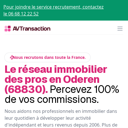
Pour joindre le service recrutement, contactez
le 06 68 12 22 52
Op
Nous recrutons dans toute la France.
Le réseau immobilier
des pros en Oderen
(68830).
Percevez 100%
de vos commissions.
Nous aidons nos professionnels en immobilier dans
leur quotidien à développer leur activité
d'indépendant et leurs revenus depuis 2006. Plus de