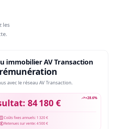
z les
te.
au immobilier AV Transaction
 rémunération
nus avec le réseau AV Transaction.
+
28.6
%
sultat:
84 180 €
Coûts fixes annuels:
1 320 €
Retenues sur vente:
4 500 €