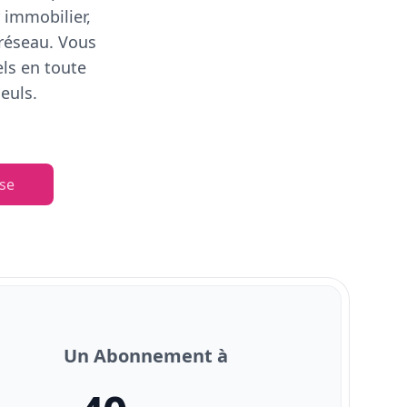
 immobilier,
 réseau. Vous
els en toute
euls.
se
Un Abonnement à