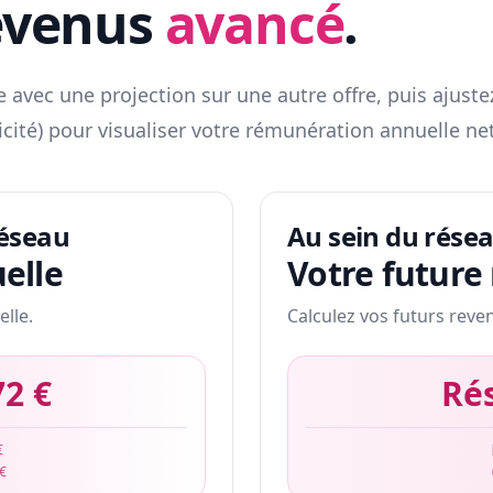
evenus
avancé
.
 avec une projection sur une autre offre, puis ajuste
icité) pour visualiser votre rémunération annuelle net
réseau
Au sein du rése
elle
Votre future
elle.
Calculez vos futurs reve
72 €
Ré
€
 €