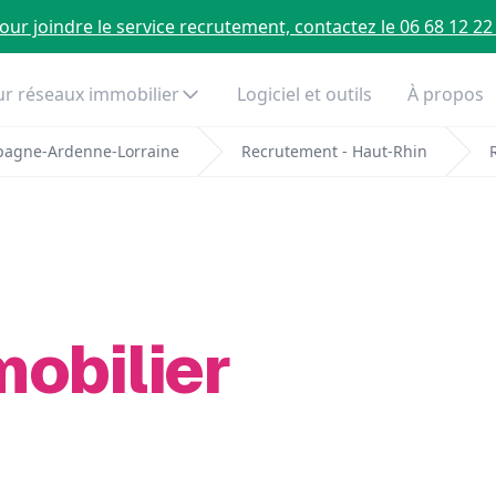
our joindre le service recrutement, contactez le 06 68 12 22
r réseaux immobilier
Logiciel et outils
À propos
pagne-Ardenne-Lorraine
Recrutement - Haut-Rhin
mobilier