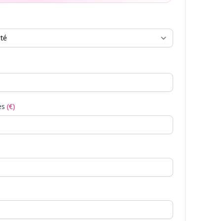
es
(€)