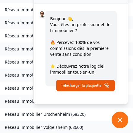
Réseau immobilier
Soppe-le-Bas
(
68780
)
Bonjour 👋,
Réseau immobilier
Staffelfelden
(
68850
)
Vous êtes un professionnel de
l'immobilier ?
Réseau immobilier
Storckensohn
(
68470
)
🔥 Percevez
100% de vos
commissions
dès la première
Réseau immobilier
Tagolsheim
(
68720
)
vente sans condition.
Réseau immobilier
Thannenkirch
(
68590
)
⭐ Découvrez notre
logiciel
immobilier tout-en-un
.
Réseau immobilier
Traubach-le-Bas
(
68210
)
Télécharger la plaquette
Réseau immobilier
Turckheim
(
68230
)
Réseau immobilier
Ungersheim
(
68190
)
Réseau immobilier
Urschenheim
(
68320
)
Réseau immobilier
Volgelsheim
(
68600
)