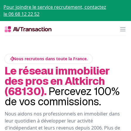
Pour joindre le service recrutement, contactez
le 06 68 12 22 52
Op
Nous recrutons dans toute la France.
Le réseau immobilier
des pros en Altkirch
(68130).
Percevez 100%
de vos commissions.
Nous aidons nos professionnels en immobilier dans
leur quotidien à développer leur activité
d'indépendant et leurs revenus depuis 2006. Plus de