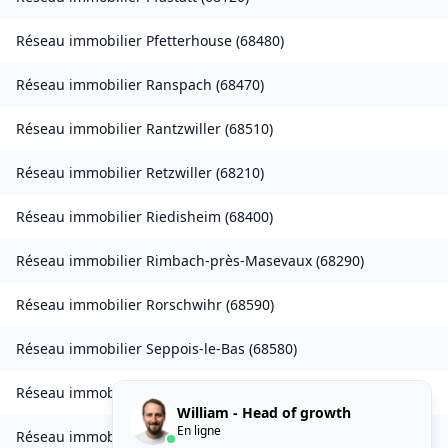
Réseau immobilier
Pfetterhouse
(
68480
)
Réseau immobilier
Ranspach
(
68470
)
Réseau immobilier
Rantzwiller
(
68510
)
Réseau immobilier
Retzwiller
(
68210
)
Réseau immobilier
Riedisheim
(
68400
)
Réseau immobilier
Rimbach-près-Masevaux
(
68290
)
Réseau immobilier
Rorschwihr
(
68590
)
Réseau immobilier
Seppois-le-Bas
(
68580
)
Réseau immobilier
Sierentz
(
68510
)
William - Head of growth
En ligne
Réseau immobilier
Sondernach
(
68380
)