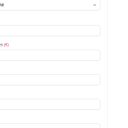
es
(€)