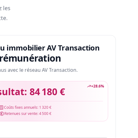
z les
te.
au immobilier AV Transaction
 rémunération
nus avec le réseau AV Transaction.
+
28.6
%
sultat:
84 180 €
Coûts fixes annuels:
1 320 €
Retenues sur vente:
4 500 €