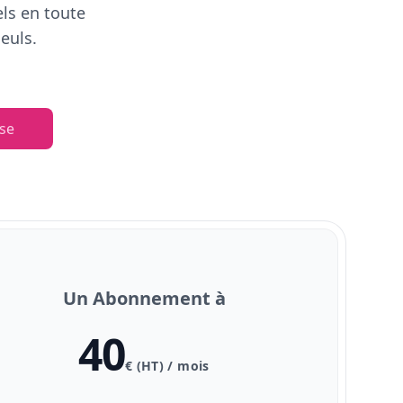
els en toute
euls.
se
Un Abonnement à
40
€ (HT) / mois