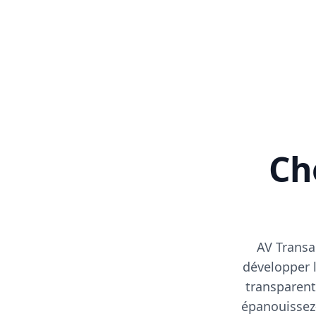
Cho
AV Transa
développer l
transparent
épanouissez-