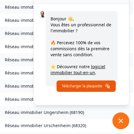
Réseau immobilier
Sondernach
(
68380
)
Bonjour 👋,
Réseau immobilier
Soppe-le-Bas
(
68780
)
Vous êtes un professionnel de
l'immobilier ?
Réseau immobilier
Staffelfelden
(
68850
)
🔥 Percevez
100% de vos
Réseau immobilier
Storckensohn
(
68470
)
commissions
dès la première
vente sans condition.
Réseau immobilier
Tagolsheim
(
68720
)
⭐ Découvrez notre
logiciel
immobilier tout-en-un
.
Réseau immobilier
Thannenkirch
(
68590
)
Réseau immobilier
Traubach-le-Bas
(
68210
)
Télécharger la plaquette
Réseau immobilier
Turckheim
(
68230
)
Réseau immobilier
Ungersheim
(
68190
)
Réseau immobilier
Urschenheim
(
68320
)