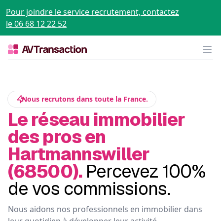
Pour joindre le service recrutement, contactez
le 06 68 12 22 52
Op
Nous recrutons dans toute la France.
Le réseau immobilier
des pros en
Hartmannswiller
(68500).
Percevez 100%
de vos commissions.
Nous aidons nos professionnels en immobilier dans