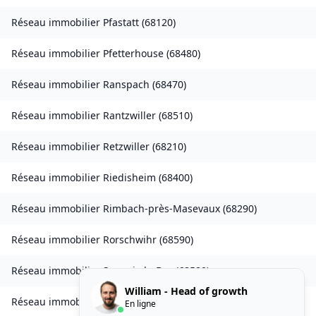
Réseau immobilier
Pfastatt
(
68120
)
Réseau immobilier
Pfetterhouse
(
68480
)
Réseau immobilier
Ranspach
(
68470
)
Réseau immobilier
Rantzwiller
(
68510
)
Réseau immobilier
Retzwiller
(
68210
)
Réseau immobilier
Riedisheim
(
68400
)
Réseau immobilier
Rimbach-près-Masevaux
(
68290
)
Réseau immobilier
Rorschwihr
(
68590
)
Réseau immobilier
Seppois-le-Bas
(
68580
)
William - Head of growth
Réseau immobilier
Sierentz
(
68510
)
En ligne