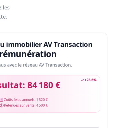
z les
te.
au immobilier AV Transaction
 rémunération
nus avec le réseau AV Transaction.
+
28.6
%
sultat:
84 180 €
Coûts fixes annuels:
1 320 €
Retenues sur vente:
4 500 €