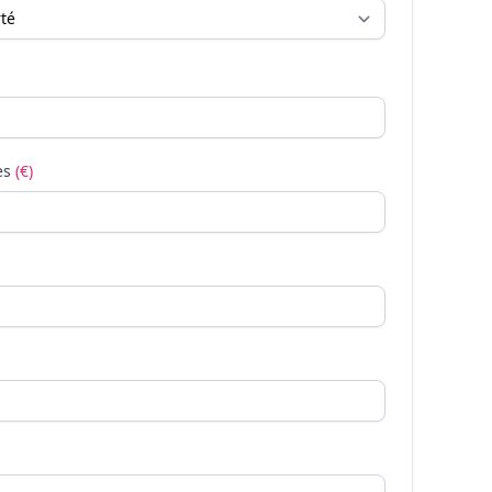
es
(€)