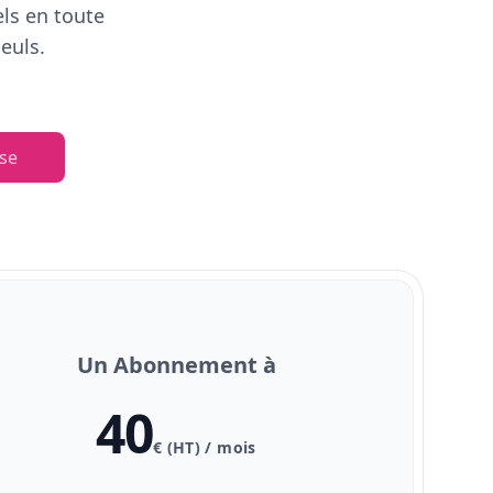
els en toute
euls.
se
Un Abonnement à
40
€ (HT) / mois