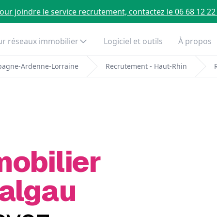
our joindre le service recrutement, contactez le 06 68 12 22
r réseaux immobilier
Logiciel et outils
À propos
pagne-Ardenne-Lorraine
Recrutement - Haut-Rhin
mobilier
Balgau