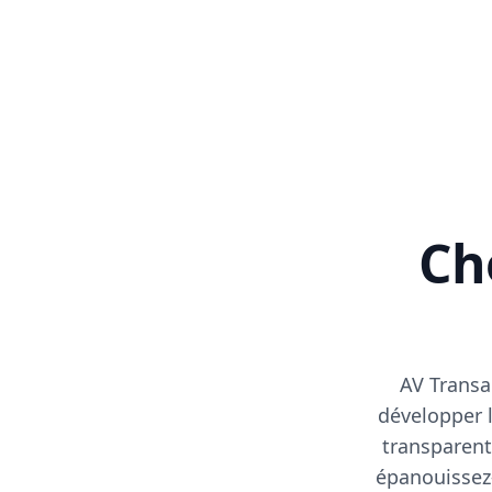
Cho
AV Transa
développer l
transparent
épanouissez-