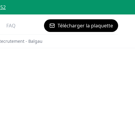
 52
FAQ
Télécharger la plaquette
Recrutement - Balgau