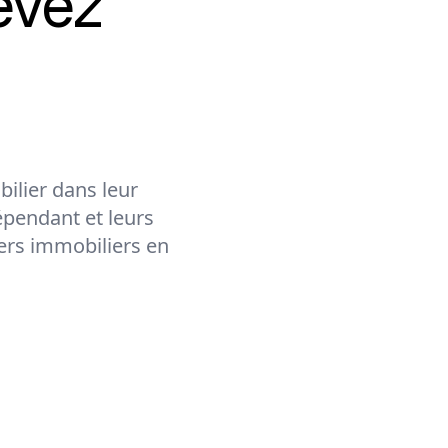
evez
ilier dans leur
épendant et leurs
lers immobiliers en